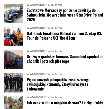
WIADOMOŚCI
5 dni temu
Zabytkowe Mercedesy ponownie zawitają do
Świnoujścia. We wrześniu rusza StarDrive Poland
2026
WIADOMOŚCI
5 dni temu
Hat-trick Jonathana Milana! Za nami 3. etap 83.
Tour de Pologne UCI WorldTour
WIADOMOŚCI
4 dni temu
Groźny wypadek w Łunowie. Samochód wjechał na
chodnik i potrącił pieszego
WIADOMOŚCI
4 dni temu
Pięciu nowych policjantów zasili szeregi
świnoujskiej komendy. Złożyli uroczyste
ślubowanie
WIADOMOŚCI
4 dni temu
Jak miasto dba o miejskie drzewa? Liczby i fakty