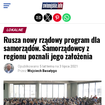
Exit mobile version
LOKALNE
Rusza nowy rządowy program dla
samorządów. Samorządowcy z
regionu poznali jego założenia
Opublikowano
5 lat temu
na
3 lipca 2021
Przez
Wojciech Basałygo