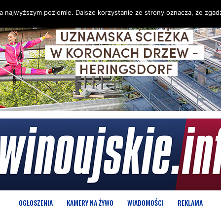
na najwyższym poziomie. Dalsze korzystanie ze strony oznacza, że zgadz
OGŁOSZENIA
KAMERY NA ŻYWO
WIADOMOŚCI
REKLAMA