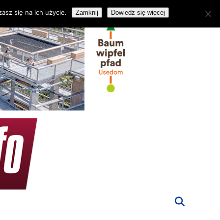
asz się na ich użycie.
Zamknij
Dowiedz się więcej