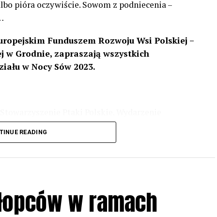
 albo pióra oczywiście. Sowom z podniecenia –
…
uropejskim Funduszem Rozwoju Wsi Polskiej –
 w Grodnie, zapraszają wszystkich
ziału w Nocy Sów 2023.
Stowarzyszenie Ptaki Polskie. Wydarzenie
3 r
. wg harmonogramu przedstawionego na
TINUE READING
iologii i zwyczajach sów, wystawy, quizy
w w terenie – w wybranych punktach terenowych
ziału w Akcji, włączenia się w aktywne
hłopców w ramach
iadczeń przy grillu.
Na wydarzenie obowiązują