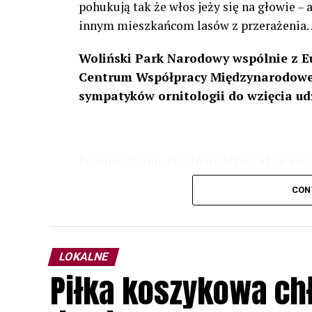
pohukują tak że włos jeży się na głowie –
innym mieszkańcom lasów z przerażenia
Woliński Park Narodowy wspólnie z E
Centrum Współpracy Międzynarodowej
sympatyków ornitologii do wzięcia ud
Koordynatorem Ogólnopolskim Akcji jest 
odbędzie się w dniach
24 i 25 lutego 202
CON
plakacie. W programie m. in. prelekcja o b
przyrodnicze o sowach, nasłuchiwania só
parku.
LOKALNE
Wszystkich uczestników zapraszamy do ud
Piłka koszykowa c
rozpoznawanie głosów sów i wymianę dośw
zapisy.