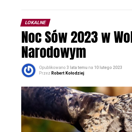
LOKALNE
Noc Sów 2023 w Wo
Narodowym
Opublikowano
3 lata temu
na
10 lutego 2023
Przez
Robert Kołodziej