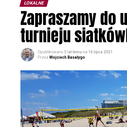
LOKALNE
Zapraszamy do 
turnieju siatków
Opublikowano
5 lat temu
na
16 lipca 2021
Przez
Wojciech Basałygo