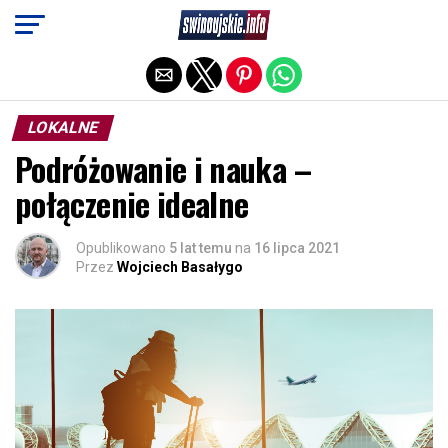
Exit mobile version
LOKALNE
Podróżowanie i nauka –
połączenie idealne
Opublikowano
5 lat temu
na
16 lipca 2021
Przez
Wojciech Basałygo