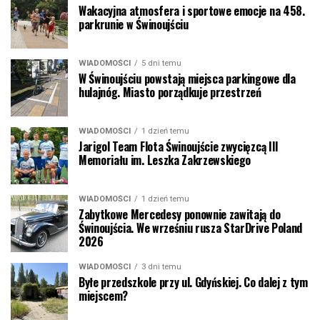
Wakacyjna atmosfera i sportowe emocje na 458.
parkrunie w Świnoujściu
WIADOMOŚCI
5 dni temu
W Świnoujściu powstają miejsca parkingowe dla
hulajnóg. Miasto porządkuje przestrzeń
WIADOMOŚCI
1 dzień temu
Jarigol Team Flota Świnoujście zwycięzcą III
Memoriału im. Leszka Zakrzewskiego
WIADOMOŚCI
1 dzień temu
Zabytkowe Mercedesy ponownie zawitają do
Świnoujścia. We wrześniu rusza StarDrive Poland
2026
WIADOMOŚCI
3 dni temu
Byłe przedszkole przy ul. Gdyńskiej. Co dalej z tym
miejscem?