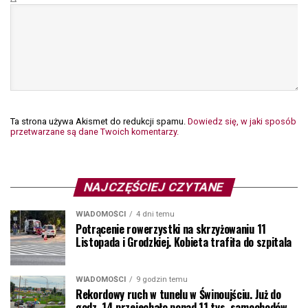
Ta strona używa Akismet do redukcji spamu.
Dowiedz się, w jaki sposób
przetwarzane są dane Twoich komentarzy.
NAJCZĘŚCIEJ CZYTANE
WIADOMOŚCI
4 dni temu
Potrącenie rowerzystki na skrzyżowaniu 11
Listopada i Grodzkiej. Kobieta trafiła do szpitala
WIADOMOŚCI
9 godzin temu
Rekordowy ruch w tunelu w Świnoujściu. Już do
godz. 14 przejechało ponad 11 tys. samochodów