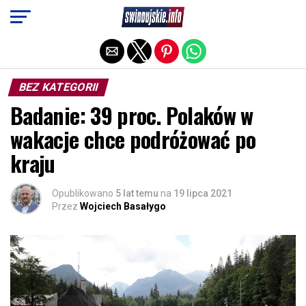
Exit mobile version
BEZ KATEGORII
Badanie: 39 proc. Polaków w
wakacje chce podróżować po
kraju
Opublikowano
5 lat temu
na
19 lipca 2021
Przez
Wojciech Basałygo