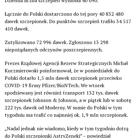
Dzienna liczba szczepień wyniosła 40 090.
Łącznie do Polski dostarczono do tej pory 40 832 480
dawek szczepionek. Do punktów szczepień trafiło 34 517
410 dawek.
Zutylizowano 72 996 dawek. Zgłoszono 13 298
niepożądanych odczynów poszczepiennych.
Prezes Rządowej Agencji Rezerw Strategicznych Michał
Kuczmierowski poinformował, że w poniedziałek do
Polski dotarło 1,5 mln dawek szczepionek przeciwko
COVID-19 firmy Pfizer/BioNTech. We wtorek
spodziewany jest również transport 132 tys. dawek
szczepionek Johnson & Johnson, a w piątek lub w sobotę
222 tys. dawek od Moderny. W sumie do Polski w tym
tygodniu ma trafić co najmniej ok. 1,9 mln szczepionek.
„Nadal jednak nie wiadomo, kiedy w tym tygodniu dotrą
do Polski szczepionki AstryZeneki” – powiedział