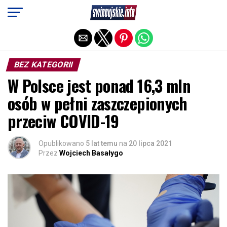
Exit mobile version
BEZ KATEGORII
W Polsce jest ponad 16,3 mln
osób w pełni zaszczepionych
przeciw COVID-19
Opublikowano
5 lat temu
na
20 lipca 2021
Przez
Wojciech Basałygo