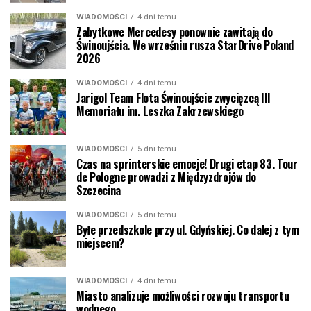
WIADOMOŚCI
4 dni temu
Zabytkowe Mercedesy ponownie zawitają do
Świnoujścia. We wrześniu rusza StarDrive Poland
2026
WIADOMOŚCI
4 dni temu
Jarigol Team Flota Świnoujście zwycięzcą III
Memoriału im. Leszka Zakrzewskiego
WIADOMOŚCI
5 dni temu
Czas na sprinterskie emocje! Drugi etap 83. Tour
de Pologne prowadzi z Międzyzdrojów do
Szczecina
WIADOMOŚCI
5 dni temu
Byłe przedszkole przy ul. Gdyńskiej. Co dalej z tym
miejscem?
WIADOMOŚCI
4 dni temu
Miasto analizuje możliwości rozwoju transportu
wodnego