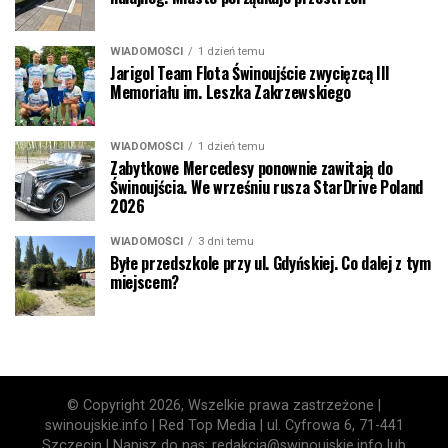
WIADOMOŚCI
1 dzień temu
Jarigol Team Flota Świnoujście zwycięzcą III
Memoriału im. Leszka Zakrzewskiego
WIADOMOŚCI
1 dzień temu
Zabytkowe Mercedesy ponownie zawitają do
Świnoujścia. We wrześniu rusza StarDrive Poland
2026
WIADOMOŚCI
3 dni temu
Byłe przedszkole przy ul. Gdyńskiej. Co dalej z tym
miejscem?
© Copyright 2026, Wszelkie prawa zastrzeżone |
swinoujskie.info | Red Top Media | ul. Cyfrowa 6, 71-441
Szczecin | Napisz do nas: redakcja@swinoujskie.info lub