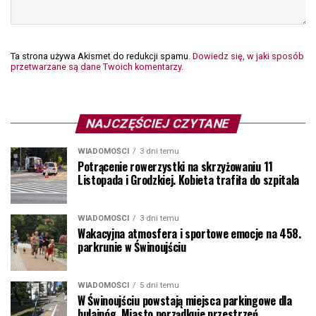
Ta strona używa Akismet do redukcji spamu.
Dowiedz się, w jaki sposób
przetwarzane są dane Twoich komentarzy.
NAJCZĘŚCIEJ CZYTANE
WIADOMOŚCI
3 dni temu
Potrącenie rowerzystki na skrzyżowaniu 11
Listopada i Grodzkiej. Kobieta trafiła do szpitala
WIADOMOŚCI
3 dni temu
Wakacyjna atmosfera i sportowe emocje na 458.
parkrunie w Świnoujściu
WIADOMOŚCI
5 dni temu
W Świnoujściu powstają miejsca parkingowe dla
hulajnóg. Miasto porządkuje przestrzeń