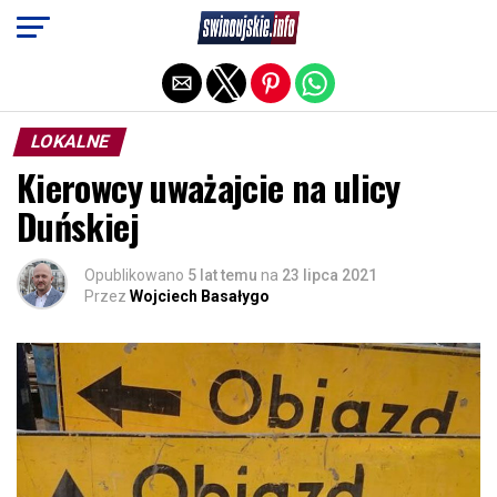
Exit mobile version
LOKALNE
Kierowcy uważajcie na ulicy
Duńskiej
Opublikowano
5 lat temu
na
23 lipca 2021
Przez
Wojciech Basałygo