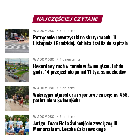
NAJCZĘŚCIEJ CZYTANE
WIADOMOŚCI
5 dni temu
Potrącenie rowerzystki na skrzyżowaniu 11
Listopada i Grodzkiej. Kobieta trafiła do szpitala
WIADOMOŚCI
1 dzień temu
Rekordowy ruch w tunelu w Świnoujściu. Już do
godz. 14 przejechało ponad 11 tys. samochodów
WIADOMOŚCI
5 dni temu
Wakacyjna atmosfera i sportowe emocje na 458.
parkrunie w Świnoujściu
WIADOMOŚCI
3 dni temu
Jarigol Team Flota Świnoujście zwycięzcą III
Memoriału im. Leszka Zakrzewskiego