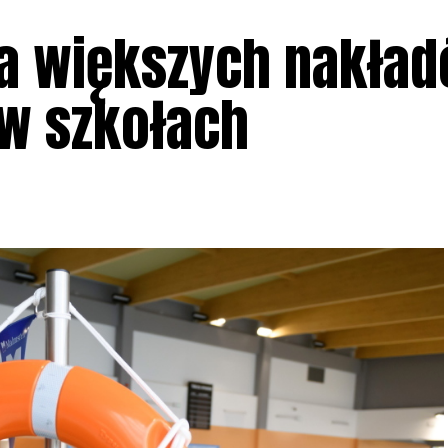
ba większych nakła
w szkołach