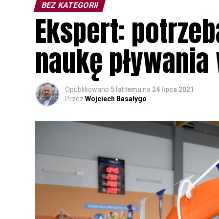
BEZ KATEGORII
Ekspert: potrze
naukę pływania 
Opublikowano
5 lat temu
na
24 lipca 2021
Przez
Wojciech Basałygo