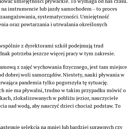
anować umiejętności pływackie. To wymaga od nas czasu.
y na instrumencie lub jazdy samochodem – to proces
zaangażowania, systematyczności. Umiejętność
ia oraz powtarzania i utrwalania określonych
 wspólnie z dyrektorami szkół podejmują trud
dnak potrzeba jeszcze więcej pracy w tym zakresie.
amową z zajęć wychowania fizycznego, jest tam miejsce
od dobrej woli samorządów. Niestety, nauki pływania w
 trwająca pandemia tylko pogorszyła tę sytuację.
ach nie ma pływalni, trudno w takim przypadku mówić o
ach, zlokalizowanych w pobliżu jezior, nauczyciele
cia nad wodą, aby nauczyć dzieci chociaż podstaw. To
następuje selekcja na mniej lub bardziej sprawnych czy