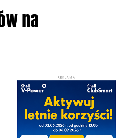
dów na
REKLAMA