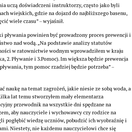
ia uczą doświadczeni instruktorzy, często jako byli
nach wiejskich, gdzie na dojazd do najbliższego basenu,
cić wiele czasu” – wyjaśnił.
ki pływania powinien być prowadzony proces prewencji i
zeństwo nad wodą. „Na podstawie analizy statutów
ności w ratownictwie wodnym wprowadziłem w kraju
yka, 2. Pływanie i 3.Pomoc). Im większa będzie prewencja
k pływania, tym pomoc rzadziej będzie potrzeba” –
 naukę na temat zagrożeń, jakie niesie ze sobą woda, a
„Kilka lat temu stworzyłem mały elementarza
cyjny przewodnik na wszystkie dni spędzane na
zem, aby nauczyciele i wychowawcy czy rodzice na
li pogłębić wiedzę uczniów, pobudzić ich wyobraźnię i
mi. Niestety, nie każdemu nauczycielowi chce się