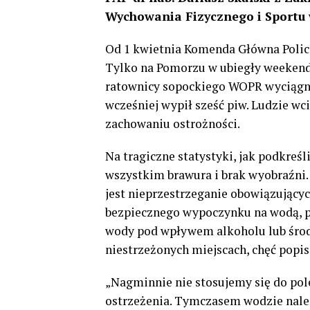
Wychowania Fizycznego i Sportu
Od 1 kwietnia Komenda Główna Policj
Tylko na Pomorzu w ubiegły weekend 
ratownicy sopockiego WOPR wyciągn
wcześniej wypił sześć piw. Ludzie wc
zachowaniu ostrożności.
Na tragiczne statystyki, jak podkreś
wszystkim brawura i brak wyobraźni
jest nieprzestrzeganie obowiązując
bezpiecznego wypoczynku na wodą, p
wody pod wpływem alkoholu lub środ
niestrzeżonych miejscach, chęć popi
„Nagminnie nie stosujemy się do po
ostrzeżenia. Tymczasem wodzie należy