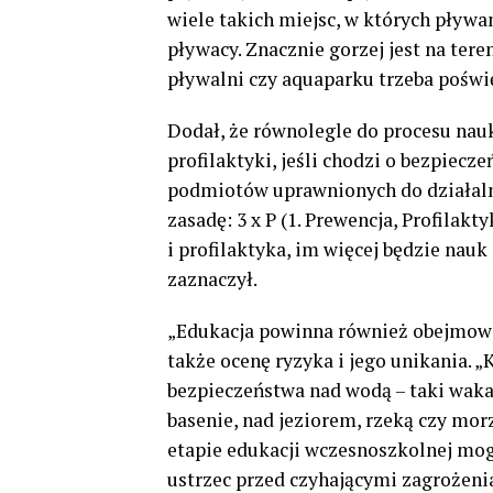
wiele takich miejsc, w których pływan
pływacy. Znacznie gorzej jest na tere
pływalni czy aquaparku trzeba poświę
Dodał, że równolegle do procesu nau
profilaktyki, jeśli chodzi o bezpiec
podmiotów uprawnionych do działal
zasadę: 3 x P (1. Prewencja, Profilakt
i profilaktyka, im więcej będzie nau
zaznaczył.
„Edukacja powinna również obejmować
także ocenę ryzyka i jego unikania. 
bezpieczeństwa nad wodą – taki waka
basenie, nad jeziorem, rzeką czy mor
etapie edukacji wczesnoszkolnej mog
ustrzec przed czyhającymi zagrożenia