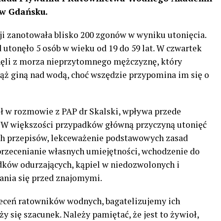
 w Gdańsku.
i zanotowała blisko 200 zgonów w wyniku utonięcia.
utonęło 5 osób w wieku od 19 do 59 lat. W czwartek
ęli z morza nieprzytomnego mężczyznę, który
iąż giną nad wodą, choć wszędzie przypomina im się o
lił w rozmowie z PAP dr Skalski, wpływa przede
. W większości przypadków główną przyczyną utonięć
ych przepisów, lekceważenie podstawowych zasad
rzecenianie własnych umiejętności, wchodzenie do
ków odurzających, kąpiel w niedozwolonych i
sania się przed znajomymi.
leceń ratowników wodnych, bagatelizujemy ich
 się szacunek. Należy pamiętać, że jest to żywioł,