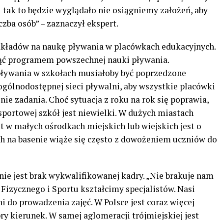
 tak to będzie wyglądało nie osiągniemy założeń, aby
czba osób” – zaznaczył ekspert.
akładów na naukę pływania w placówkach edukacyjnych.
jąć programem powszechnej nauki pływania.
ływania w szkołach musiałoby być poprzedzone
 ogólnodostępnej sieci pływalni, aby wszystkie placówki
ie zadania. Choć sytuacja z roku na rok się poprawia,
 sportowej szkół jest niewielki. W dużych miastach
 w małych ośrodkach miejskich lub wiejskich jest o
ch na basenie wiąże się często z dowożeniem uczniów do
nie jest brak wykwalifikowanej kadry. „Nie brakuje nam
zycznego i Sportu kształcimy specjalistów. Nasi
i do prowadzenia zajęć. W Polsce jest coraz więcej
y kierunek. W samej aglomeracji trójmiejskiej jest