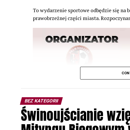
To wydarzenie sportowe odbędzie się na b
prawobrzeżnej części miasta. Rozpoczynam
CON
BEZ KATEGORII
Świnoujścianie wzię
Mityngu Biegowym w