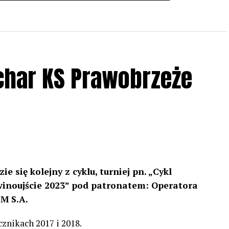
char KS Prawobrzeże
ie się kolejny z cyklu, turniej pn. „Cykl
winoujście 2023” pod patronatem:
Operatora
M S.A.
znikach 2017 i 2018.