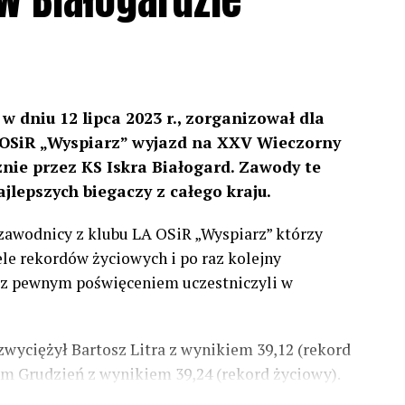
w dniu 12 lipca 2023 r., zorganizował dla
 OSiR „Wyspiarz” wyjazd na XXV Wieczorny
nie przez KS Iskra Białogard.
Zawody te
ajlepszych biegaczy z całego kraju.
zawodnicy z klubu LA OSiR „Wyspiarz” którzy
ele rekordów życiowych i po raz kolejny
i z pewnym poświęceniem uczestniczyli w
wyciężył Bartosz Litra z wynikiem 39,12 (rekord
dam Grudzień z wynikiem 39,24 (rekord życiowy).