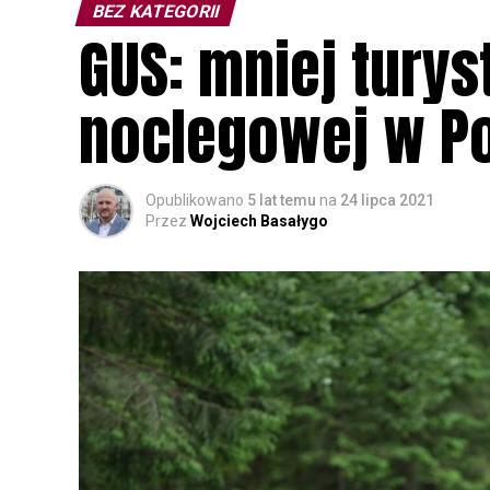
BEZ KATEGORII
GUS: mniej turys
noclegowej w P
Opublikowano
5 lat temu
na
24 lipca 2021
Przez
Wojciech Basałygo