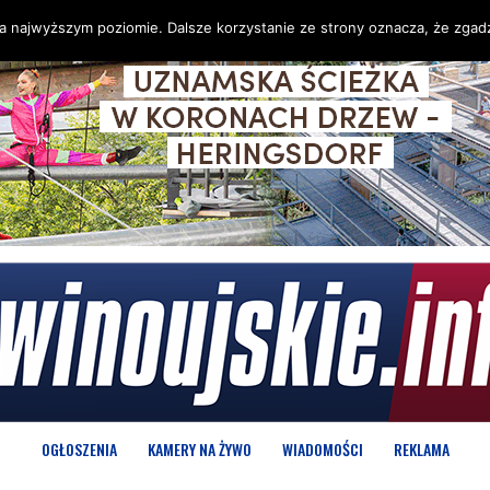
na najwyższym poziomie. Dalsze korzystanie ze strony oznacza, że zgadz
OGŁOSZENIA
KAMERY NA ŻYWO
WIADOMOŚCI
REKLAMA