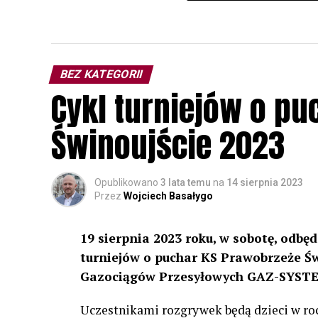
BEZ KATEGORII
Cykl turniejów o pu
Świnoujście 2023
Opublikowano
3 lata temu
na
14 sierpnia 2023
Przez
Wojciech Basałygo
19 sierpnia 2023 roku, w sobotę, odbędz
turniejów o puchar KS Prawobrzeże Ś
Gazociągów Przesyłowych GAZ-SYSTE
Uczestnikami rozgrywek będą dzieci w roc