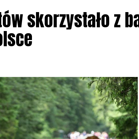
tów skorzystało z b
olsce