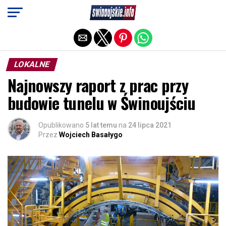
Exit mobile version
LOKALNE
Najnowszy raport z prac przy
budowie tunelu w Świnoujściu
Opublikowano
5 lat temu
na
24 lipca 2021
Przez
Wojciech Basałygo