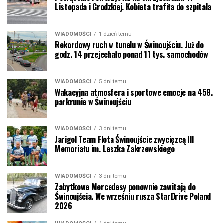
Listopada i Grodzkiej. Kobieta trafiła do szpitala
WIADOMOŚCI
1 dzień temu
Rekordowy ruch w tunelu w Świnoujściu. Już do
godz. 14 przejechało ponad 11 tys. samochodów
WIADOMOŚCI
5 dni temu
Wakacyjna atmosfera i sportowe emocje na 458.
parkrunie w Świnoujściu
WIADOMOŚCI
3 dni temu
Jarigol Team Flota Świnoujście zwycięzcą III
Memoriału im. Leszka Zakrzewskiego
WIADOMOŚCI
3 dni temu
Zabytkowe Mercedesy ponownie zawitają do
Świnoujścia. We wrześniu rusza StarDrive Poland
2026