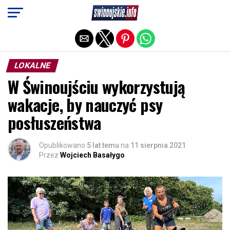
Exit mobile version
LOKALNE
W Świnoujściu wykorzystują
wakacje, by nauczyć psy
posłuszeństwa
Opublikowano
5 lat temu
na
11 sierpnia 2021
Przez
Wojciech Basałygo