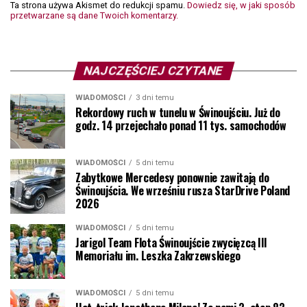
Ta strona używa Akismet do redukcji spamu.
Dowiedz się, w jaki sposób
przetwarzane są dane Twoich komentarzy.
NAJCZĘŚCIEJ CZYTANE
WIADOMOŚCI
3 dni temu
Rekordowy ruch w tunelu w Świnoujściu. Już do
godz. 14 przejechało ponad 11 tys. samochodów
WIADOMOŚCI
5 dni temu
Zabytkowe Mercedesy ponownie zawitają do
Świnoujścia. We wrześniu rusza StarDrive Poland
2026
WIADOMOŚCI
5 dni temu
Jarigol Team Flota Świnoujście zwycięzcą III
Memoriału im. Leszka Zakrzewskiego
WIADOMOŚCI
5 dni temu