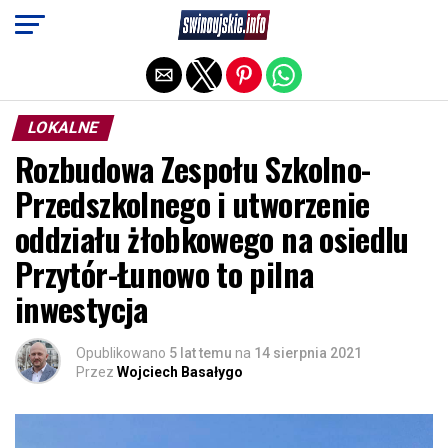
Exit mobile version
LOKALNE
Rozbudowa Zespołu Szkolno-
Przedszkolnego i utworzenie
oddziału żłobkowego na osiedlu
Przytór-Łunowo to pilna
inwestycja
Opublikowano
5 lat temu
na
14 sierpnia 2021
Przez
Wojciech Basałygo