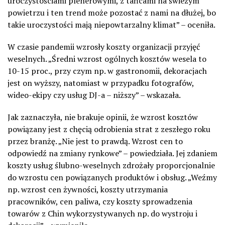
uroczystościami plenerowymi, z tańcami na świeżym
powietrzu i ten trend może pozostać z nami na dłużej, bo
takie uroczystości mają niepowtarzalny klimat” – oceniła.
W czasie pandemii wzrosły koszty organizacji przyjęć
weselnych. „Średni wzrost ogólnych kosztów wesela to
10-15 proc., przy czym np. w gastronomii, dekoracjach
jest on wyższy, natomiast w przypadku fotografów,
wideo-ekipy czy usług DJ-a – niższy” – wskazała.
Jak zaznaczyła, nie brakuje opinii, że wzrost kosztów
powiązany jest z chęcią odrobienia strat z zeszłego roku
przez branżę. „Nie jest to prawdą. Wzrost cen to
odpowiedź na zmiany rynkowe” – powiedziała. Jej zdaniem
koszty usług ślubno-weselnych zdrożały proporcjonalnie
do wzrostu cen powiązanych produktów i obsług. „Weźmy
np. wzrost cen żywności, koszty utrzymania
pracowników, cen paliwa, czy koszty sprowadzenia
towarów z Chin wykorzystywanych np. do wystroju i