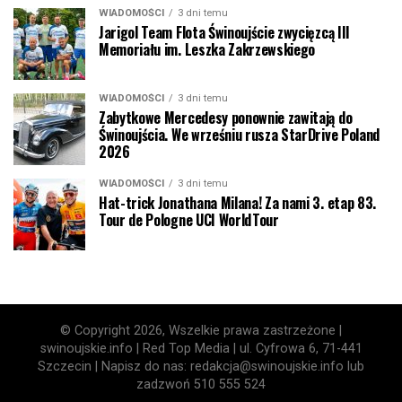
WIADOMOŚCI
3 dni temu
Jarigol Team Flota Świnoujście zwycięzcą III
Memoriału im. Leszka Zakrzewskiego
WIADOMOŚCI
3 dni temu
Zabytkowe Mercedesy ponownie zawitają do
Świnoujścia. We wrześniu rusza StarDrive Poland
2026
WIADOMOŚCI
3 dni temu
Hat-trick Jonathana Milana! Za nami 3. etap 83.
Tour de Pologne UCI WorldTour
© Copyright 2026, Wszelkie prawa zastrzeżone |
swinoujskie.info | Red Top Media | ul. Cyfrowa 6, 71-441
Szczecin | Napisz do nas: redakcja@swinoujskie.info lub
zadzwoń 510 555 524