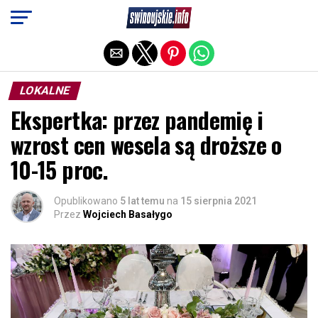
Exit mobile version
LOKALNE
Ekspertka: przez pandemię i
wzrost cen wesela są droższe o
10-15 proc.
Opublikowano
5 lat temu
na
15 sierpnia 2021
Przez
Wojciech Basałygo