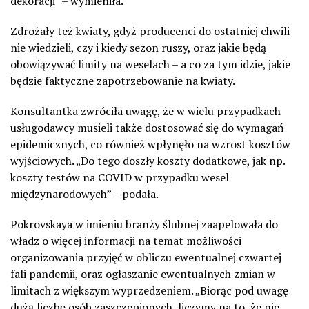
dekoracji” – wymieniła.
Zdrożały też kwiaty, gdyż producenci do ostatniej chwili
nie wiedzieli, czy i kiedy sezon ruszy, oraz jakie będą
obowiązywać limity na weselach – a co za tym idzie, jakie
będzie faktyczne zapotrzebowanie na kwiaty.
Konsultantka zwróciła uwagę, że w wielu przypadkach
usługodawcy musieli także dostosować się do wymagań
epidemicznych, co również wpłynęło na wzrost kosztów
wyjściowych. „Do tego doszły koszty dodatkowe, jak np.
koszty testów na COVID w przypadku wesel
międzynarodowych” – podała.
Pokrovskaya w imieniu branży ślubnej zaapelowała do
władz o więcej informacji na temat możliwości
organizowania przyjęć w obliczu ewentualnej czwartej
fali pandemii, oraz ogłaszanie ewentualnych zmian w
limitach z większym wyprzedzeniem. „Biorąc pod uwagę
dużą liczbę osób zaszczepionych, liczymy na to, że nie