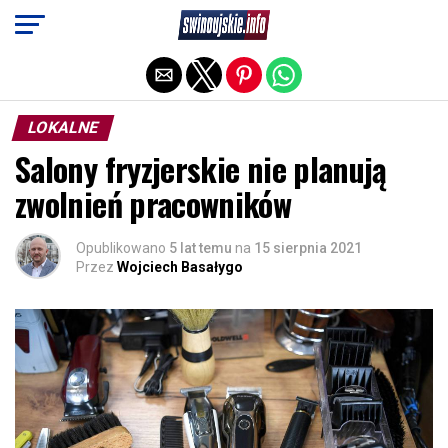
Exit mobile version
LOKALNE
Salony fryzjerskie nie planują
zwolnień pracowników
Opublikowano
5 lat temu
na
15 sierpnia 2021
Przez
Wojciech Basałygo