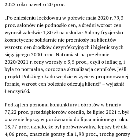
2022 roku nawet o 20 proc.
„Po zniesieniu lockdownu w połowie maja 2020 r. 79,3
proc. salonów nie podnosiło cen, a średni wzrost cen
wynosił zaledwie 1,80 zł na usłudze. Salony fryzjersko-
kosmetyczne solidarnie nie przeniosły na klientów
wzrostu cen środków dezynfekcyjnych i higienicznych
sięgającego 2000 proc. Natomiast na przełomie
2020/2021 r. ceny wzrosły o 3,5 proc., czyli o inflację, i
była to normalna, coroczna aktualizacja cenników. Jeśli
projekt Polskiego Ładu wejdzie w życie w proponowanej
formie, wzrost cen boleśnie odczują klienci” – wyjaśnił
Łenczyński.
Pod kątem poziomu koniunktury i obrotów w branży
77,22 proc. przedsiębiorców oceniło, że lipiec 2021 r. był
znacznie lepszy w porównaniu do lipca minionego roku.
18,77 proc. uznało, że był porównywalny, lepszy był dla
4,06 proc., znacznie gorszy dla 1,98 proc., trochę gorszy