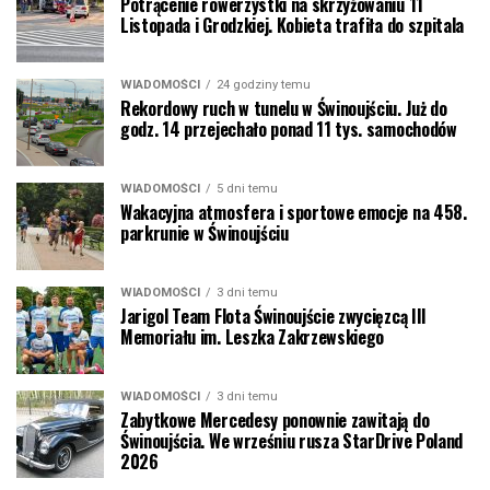
Potrącenie rowerzystki na skrzyżowaniu 11
Listopada i Grodzkiej. Kobieta trafiła do szpitala
WIADOMOŚCI
24 godziny temu
Rekordowy ruch w tunelu w Świnoujściu. Już do
godz. 14 przejechało ponad 11 tys. samochodów
WIADOMOŚCI
5 dni temu
Wakacyjna atmosfera i sportowe emocje na 458.
parkrunie w Świnoujściu
WIADOMOŚCI
3 dni temu
Jarigol Team Flota Świnoujście zwycięzcą III
Memoriału im. Leszka Zakrzewskiego
WIADOMOŚCI
3 dni temu
Zabytkowe Mercedesy ponownie zawitają do
Świnoujścia. We wrześniu rusza StarDrive Poland
2026