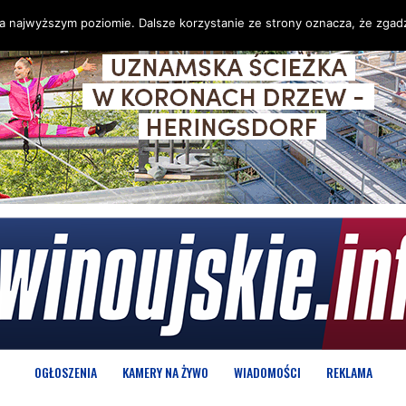
na najwyższym poziomie. Dalsze korzystanie ze strony oznacza, że zgadz
OGŁOSZENIA
KAMERY NA ŻYWO
WIADOMOŚCI
REKLAMA