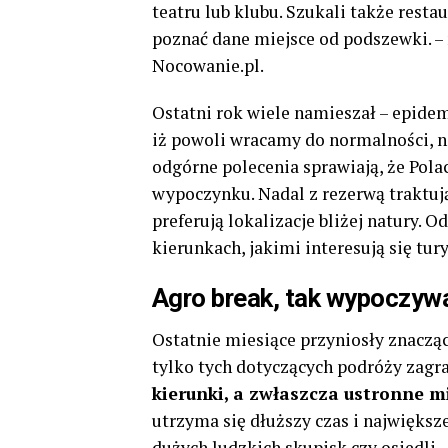
teatru lub klubu. Szukali także resta
poznać dane miejsce od podszewki. –
Nocowanie.pl.
Ostatni rok wiele namieszał – epide
iż powoli wracamy do normalności, n
odgórne polecenia sprawiają, że Pola
wypoczynku. Nadal z rezerwą traktują
preferują lokalizacje bliżej natury.
kierunkach, jakimi interesują się tury
Agro break, tak wypoczyw
Ostatnie miesiące przyniosły znaczą
tylko tych dotyczących podróży zagr
kierunki, a zwłaszcza ustronne m
utrzyma się dłuższy czas i największ
dużych ludzkich skupisk czy osiedli.