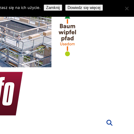
asz się na ich użycie.
Zamknij
Dowiedz się więcej