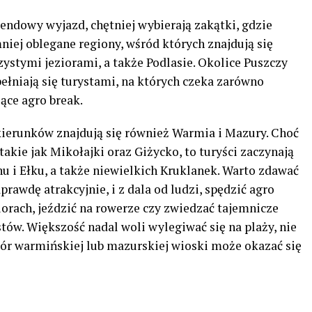
endowy wyjazd, chętniej wybierają zakątki, gdzie
mniej oblegane regiony, wśród których znajdują się
ystymi jeziorami, a także Podlasie. Okolice Puszczy
pełniają się turystami, na których czeka zarówno
jące agro break.
kierunków znajdują się również Warmia i Mazury. Choć
takie jak Mikołajki oraz Giżycko, to turyści zaczynają
u i Ełku, a także niewielkich Kruklanek. Warto zdawać
rawdę atrakcyjnie, i z dala od ludzi, spędzić agro
iorach, jeździć na rowerze czy zwiedzać tajemnicze
stów. Większość nadal woli wylegiwać się na plaży, nie
bór warmińskiej lub mazurskiej wioski może okazać się