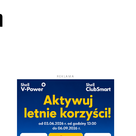
h
REKLAMA