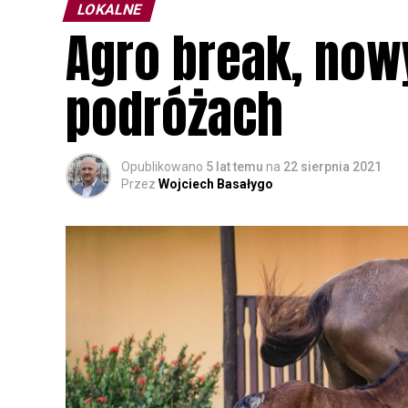
LOKALNE
Agro break, now
podróżach
Opublikowano
5 lat temu
na
22 sierpnia 2021
Przez
Wojciech Basałygo