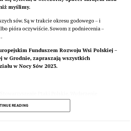
niż myślimy.
szych sów. Są w trakcie okresu godowego – i
 albo pióra oczywiście. Sowom z podniecenia –
…
uropejskim Funduszem Rozwoju Wsi Polskiej –
 w Grodnie, zapraszają wszystkich
ziału w Nocy Sów 2023.
Stowarzyszenie Ptaki Polskie. Wydarzenie
3 r
. wg harmonogramu przedstawionego na
TINUE READING
iologii i zwyczajach sów, wystawy, quizy
w w terenie – w wybranych punktach terenowych