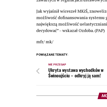
Jak wyjaśnił wiceszeł MKiŚ, znoweliz
możliwość dofinansowania systemu g
największą możliwość uelastycznian
decydować” – wskazał Ozdoba. (PAP)
mfr/ mk/
POWIĄZANE TEMATY:
NIE PRZEGAP
Ukryta wystawa wychodków w
Świnoujściu – odkryj ją sam!
MO