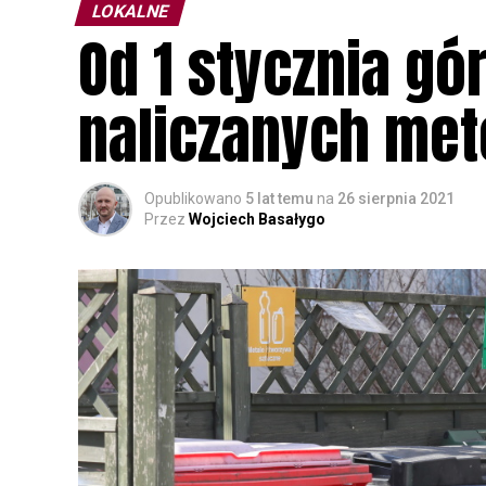
LOKALNE
Od 1 stycznia gó
naliczanych me
Opublikowano
5 lat temu
na
26 sierpnia 2021
Przez
Wojciech Basałygo