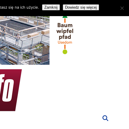
asz się na ich użycie.
Zamknij
Dowiedz się więcej