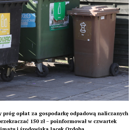
y próg opłat za gospodarkę odpadową naliczanych
rzekraczać 150 zł – poinformował w czwartek
limatu i środowiska Jacek Ozdoba.