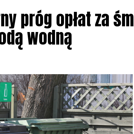
rny próg opłat za śm
todą wodną