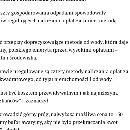
oszty gospodarowania odpadami spowodowały
w regulujących naliczanie opłat za śmieci metodą
ć przepisy doprecyzowujące metodę od wody, która daje
iny, polskiego emeryta (przed wysokimi opłatami –
tu i środowiska.
rawie uregulowane są cztery metody naliczania opłat za
kwadratowego, od typu nieruchomości i od wody.
si być kosztem przewidywalnym i jak najniższym.
zkańców” – zaznaczył
prowadzić górny próg, najwyższa możliwa cena to 150
my bufor awaryjny, aby nie było przekraczania kwot
 – dodał.