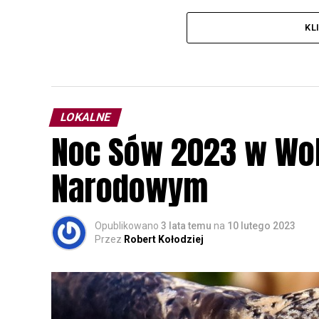
KL
LOKALNE
Noc Sów 2023 w Wo
Narodowym
Opublikowano
3 lata temu
na
10 lutego 2023
Przez
Robert Kołodziej