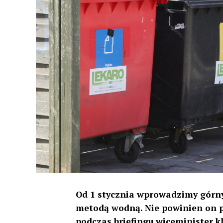
Od 1 stycznia wprowadzimy górn
metodą wodną. Nie powinien on p
podczas briefingu wiceminister k