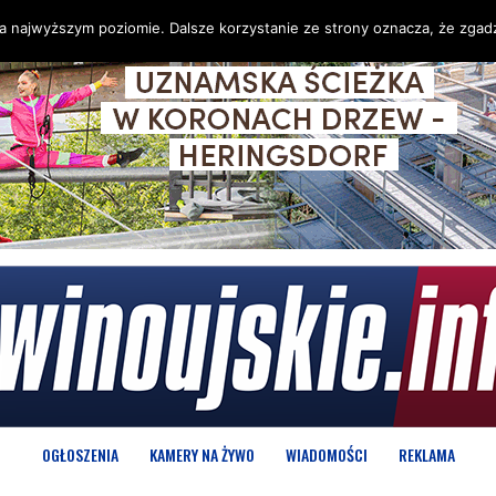
na najwyższym poziomie. Dalsze korzystanie ze strony oznacza, że zgadz
OGŁOSZENIA
KAMERY NA ŻYWO
WIADOMOŚCI
REKLAMA