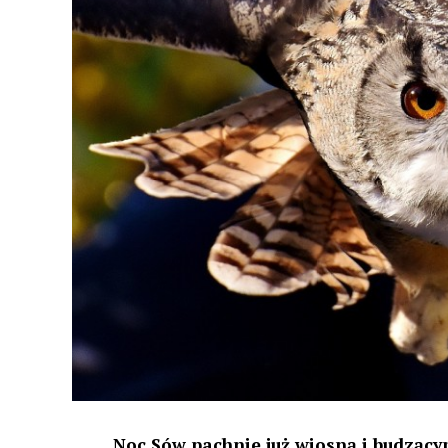
Noc Sów pachnie już wiosną i budzącym