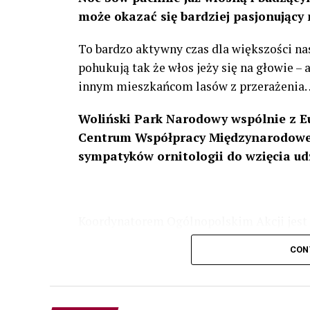
może okazać się bardziej pasjonujący 
To bardzo aktywny czas dla większości na
pohukują tak że włos jeży się na głowie –
innym mieszkańcom lasów z przerażenia
Woliński Park Narodowy wspólnie z E
Centrum Współpracy Międzynarodowej
sympatyków ornitologii do wzięcia ud
Koordynatorem Ogólnopolskim Akcji jest 
odbędzie się w dniach
24 i 25 lutego 202
CON
plakacie. W programie m. in. prelekcja o b
przyrodnicze o sowach, nasłuchiwania só
parku.