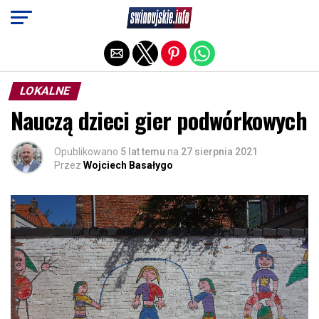
Exit mobile version
LOKALNE
Nauczą dzieci gier podwórkowych
Opublikowano
5 lat temu
na
27 sierpnia 2021
Przez
Wojciech Basałygo