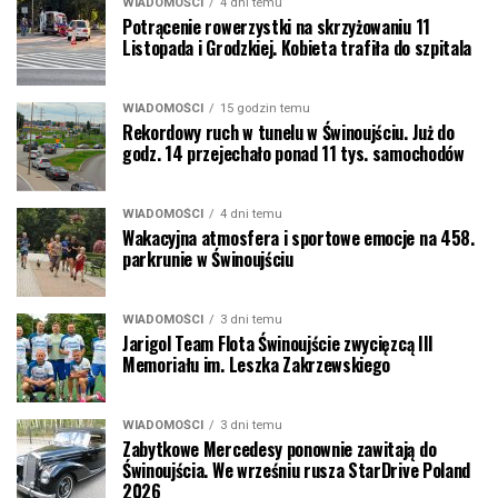
WIADOMOŚCI
4 dni temu
Potrącenie rowerzystki na skrzyżowaniu 11
Listopada i Grodzkiej. Kobieta trafiła do szpitala
WIADOMOŚCI
15 godzin temu
Rekordowy ruch w tunelu w Świnoujściu. Już do
godz. 14 przejechało ponad 11 tys. samochodów
WIADOMOŚCI
4 dni temu
Wakacyjna atmosfera i sportowe emocje na 458.
parkrunie w Świnoujściu
WIADOMOŚCI
3 dni temu
Jarigol Team Flota Świnoujście zwycięzcą III
Memoriału im. Leszka Zakrzewskiego
WIADOMOŚCI
3 dni temu
Zabytkowe Mercedesy ponownie zawitają do
Świnoujścia. We wrześniu rusza StarDrive Poland
2026