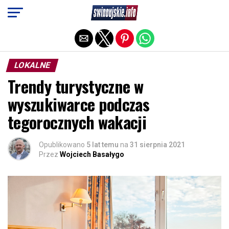
Exit mobile version
LOKALNE
Trendy turystyczne w
wyszukiwarce podczas
tegorocznych wakacji
Opublikowano
5 lat temu
na
31 sierpnia 2021
Przez
Wojciech Basałygo