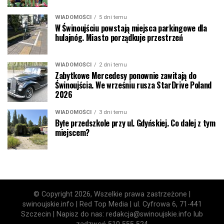
WIADOMOŚCI
5 dni temu
W Świnoujściu powstają miejsca parkingowe dla
hulajnóg. Miasto porządkuje przestrzeń
WIADOMOŚCI
2 dni temu
Zabytkowe Mercedesy ponownie zawitają do
Świnoujścia. We wrześniu rusza StarDrive Poland
2026
WIADOMOŚCI
3 dni temu
Byłe przedszkole przy ul. Gdyńskiej. Co dalej z tym
miejscem?
© Copyright 2026, Wszelkie prawa zastrzeżone |
swinoujskie.info | Red Top Media | ul. Cyfrowa 6, 71-441
Szczecin | Napisz do nas: redakcja@swinoujskie.info lub