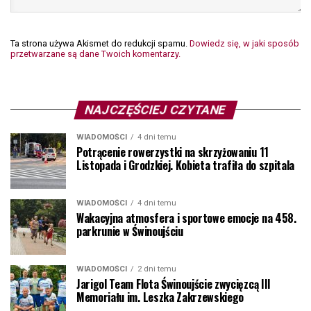
Ta strona używa Akismet do redukcji spamu.
Dowiedz się, w jaki sposób
przetwarzane są dane Twoich komentarzy.
NAJCZĘŚCIEJ CZYTANE
WIADOMOŚCI
4 dni temu
Potrącenie rowerzystki na skrzyżowaniu 11
Listopada i Grodzkiej. Kobieta trafiła do szpitala
WIADOMOŚCI
4 dni temu
Wakacyjna atmosfera i sportowe emocje na 458.
parkrunie w Świnoujściu
WIADOMOŚCI
2 dni temu
Jarigol Team Flota Świnoujście zwycięzcą III
Memoriału im. Leszka Zakrzewskiego