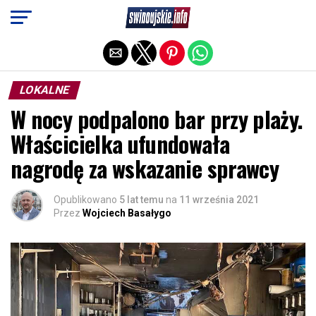
Exit mobile version
LOKALNE
W nocy podpalono bar przy plaży.
Właścicielka ufundowała
nagrodę za wskazanie sprawcy
Opublikowano
5 lat temu
na
11 września 2021
Przez
Wojciech Basałygo