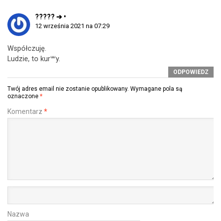
????? ➔ •
12 września 2021 na 07:29
Współczuję.
Ludzie, to kur꒶y.
ODPOWIEDZ
Twój adres email nie zostanie opublikowany.
Wymagane pola są
oznaczone
*
Komentarz
*
Nazwa