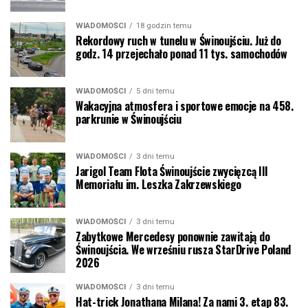
WIADOMOŚCI
18 godzin temu
Rekordowy ruch w tunelu w Świnoujściu. Już do
godz. 14 przejechało ponad 11 tys. samochodów
WIADOMOŚCI
5 dni temu
Wakacyjna atmosfera i sportowe emocje na 458.
parkrunie w Świnoujściu
WIADOMOŚCI
3 dni temu
Jarigol Team Flota Świnoujście zwycięzcą III
Memoriału im. Leszka Zakrzewskiego
WIADOMOŚCI
3 dni temu
Zabytkowe Mercedesy ponownie zawitają do
Świnoujścia. We wrześniu rusza StarDrive Poland
2026
WIADOMOŚCI
3 dni temu
Hat-trick Jonathana Milana! Za nami 3. etap 83.