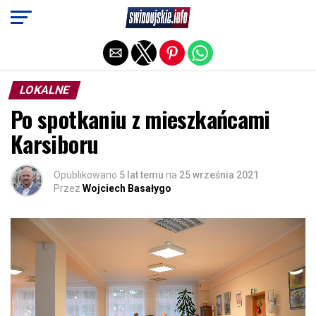
Exit mobile version
LOKALNE
Po spotkaniu z mieszkańcami
Karsiboru
Opublikowano
5 lat temu
na
25 września 2021
Przez
Wojciech Basałygo