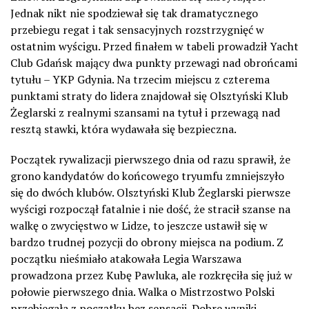
Jednak nikt nie spodziewał się tak dramatycznego
przebiegu regat i tak sensacyjnych rozstrzygnięć w
ostatnim wyścigu. Przed finałem w tabeli prowadził Yacht
Club Gdańsk mający dwa punkty przewagi nad obrońcami
tytułu – YKP Gdynia. Na trzecim miejscu z czterema
punktami straty do lidera znajdował się Olsztyński Klub
Żeglarski z realnymi szansami na tytuł i przewagą nad
resztą stawki, która wydawała się bezpieczna.
Początek rywalizacji pierwszego dnia od razu sprawił, że
grono kandydatów do końcowego tryumfu zmniejszyło
się do dwóch klubów. Olsztyński Klub Żeglarski pierwsze
wyścigi rozpoczął fatalnie i nie dość, że stracił szanse na
walkę o zwycięstwo w Lidze, to jeszcze ustawił się w
bardzo trudnej pozycji do obrony miejsca na podium. Z
początku nieśmiało atakowała Legia Warszawa
prowadzona przez Kubę Pawluka, ale rozkręciła się już w
połowie pierwszego dnia. Walka o Mistrzostwo Polski
przebiegała z początku bez sensacji. Dobre wyniki