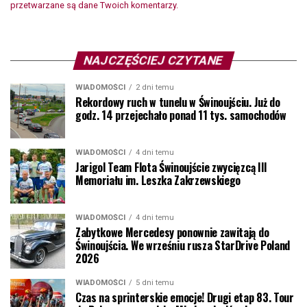
przetwarzane są dane Twoich komentarzy.
NAJCZĘŚCIEJ CZYTANE
WIADOMOŚCI
2 dni temu
Rekordowy ruch w tunelu w Świnoujściu. Już do
godz. 14 przejechało ponad 11 tys. samochodów
WIADOMOŚCI
4 dni temu
Jarigol Team Flota Świnoujście zwycięzcą III
Memoriału im. Leszka Zakrzewskiego
WIADOMOŚCI
4 dni temu
Zabytkowe Mercedesy ponownie zawitają do
Świnoujścia. We wrześniu rusza StarDrive Poland
2026
WIADOMOŚCI
5 dni temu
Czas na sprinterskie emocje! Drugi etap 83. Tour