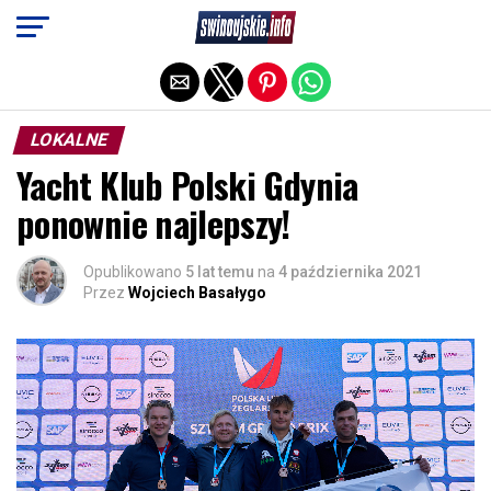
Exit mobile version
LOKALNE
Yacht Klub Polski Gdynia
ponownie najlepszy!
Opublikowano
5 lat temu
na
4 października 2021
Przez
Wojciech Basałygo