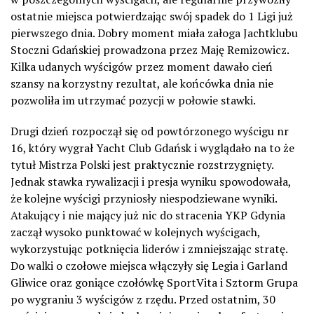
ostatnie miejsca potwierdzając swój spadek do 1 Ligi już
pierwszego dnia. Dobry moment miała załoga Jachtklubu
Stoczni Gdańskiej prowadzona przez Maję Remizowicz.
Kilka udanych wyścigów przez moment dawało cień
szansy na korzystny rezultat, ale końcówka dnia nie
pozwoliła im utrzymać pozycji w połowie stawki.
Drugi dzień rozpoczął się od powtórzonego wyścigu nr
16, który wygrał Yacht Club Gdańsk i wyglądało na to że
tytuł Mistrza Polski jest praktycznie rozstrzygnięty.
Jednak stawka rywalizacji i presja wyniku spowodowała,
że kolejne wyścigi przyniosły niespodziewane wyniki.
Atakujący i nie mający już nic do stracenia YKP Gdynia
zaczął wysoko punktować w kolejnych wyścigach,
wykorzystując potknięcia liderów i zmniejszając stratę.
Do walki o czołowe miejsca włączyły się Legia i Garland
Gliwice oraz goniące czołówkę SportVita i Sztorm Grupa
po wygraniu 3 wyścigów z rzędu. Przed ostatnim, 30