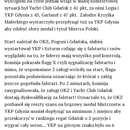
wyścigiem na czele jednak wciąż w miarę komfortowej
sytuacji był Yacht Club Gdańsk z 41 pkt, za nimi Legia i
YKP Gdynia z 43, Garland z 47 pkt.
Załodze Krzyśka
Małeckiego wystarczyło przepłynąć tuż za YKP Gdynia
aby zdobyć złoty medal i tytuł Mistrza Polski.
Start należał do OKZ, Pogoni i Gdańska, słabiej
wystartował YKP i Sztorm cofając się z falstartu i znów
wyglądało na to, że liderzy mają wszystko pod kontrolą.
Komisja pokazała flagę X czyli sygnalizację falstartu i
mimo, że wspomniane 2 załogi wróciły na start, flaga
pozostała podniesiona oznaczając że któraś z załóg
jeszcze popełniła falstart. Po 2 minutach, komisja
zasygnalizowała, że załogi OKZ i Yacht Club Gdańsk
dostają dyskwalifikację za falstart! Oznaczało to, że OKZ
pozbawił się reszty szans na brązowy medal Mistrzostw a
YKP Gdynia musiał dopłynąć na minimum 5 miejscu aby
przeskoczyć w rankingu regat Gdańsk o 2 pozycje i
wygrać cały sezon… YKP na górnym znaku było na 6