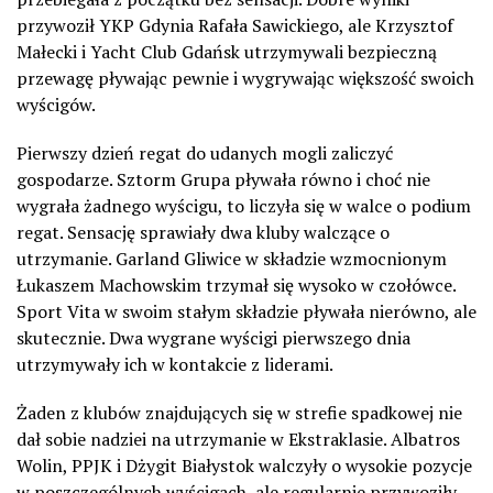
przywoził YKP Gdynia Rafała Sawickiego, ale Krzysztof
Małecki i Yacht Club Gdańsk utrzymywali bezpieczną
przewagę pływając pewnie i wygrywając większość swoich
wyścigów.
Pierwszy dzień regat do udanych mogli zaliczyć
gospodarze. Sztorm Grupa pływała równo i choć nie
wygrała żadnego wyścigu, to liczyła się w walce o podium
regat. Sensację sprawiały dwa kluby walczące o
utrzymanie. Garland Gliwice w składzie wzmocnionym
Łukaszem Machowskim trzymał się wysoko w czołówce.
Sport Vita w swoim stałym składzie pływała nierówno, ale
skutecznie. Dwa wygrane wyścigi pierwszego dnia
utrzymywały ich w kontakcie z liderami.
Żaden z klubów znajdujących się w strefie spadkowej nie
dał sobie nadziei na utrzymanie w Ekstraklasie. Albatros
Wolin, PPJK i Dżygit Białystok walczyły o wysokie pozycje
w poszczególnych wyścigach, ale regularnie przywoziły