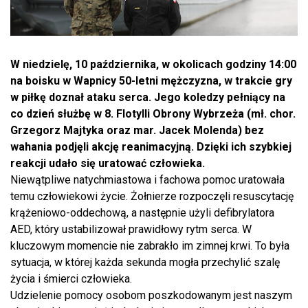
W niedzielę, 10 października, w okolicach godziny 14:00
na boisku w Wapnicy 50-letni mężczyzna, w trakcie gry
w piłkę doznał ataku serca. Jego koledzy pełniący na
co dzień służbę w 8. Flotylli Obrony Wybrzeża (mł. chor.
Grzegorz Majtyka oraz mar. Jacek Molenda) bez
wahania podjęli akcję reanimacyjną. Dzięki ich szybkiej
reakcji udało się uratować człowieka.
Niewątpliwe natychmiastowa i fachowa pomoc uratowała
temu człowiekowi życie. Żołnierze rozpoczęli resuscytację
krążeniowo-oddechową, a następnie użyli defibrylatora
AED, który ustabilizował prawidłowy rytm serca. W
kluczowym momencie nie zabrakło im zimnej krwi. To była
sytuacja, w której każda sekunda mogła przechylić szalę
życia i śmierci człowieka.
Udzielenie pomocy osobom poszkodowanym jest naszym