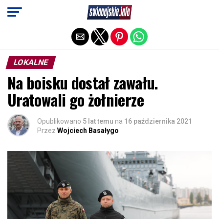
Exit mobile version
LOKALNE
Na boisku dostał zawału.
Uratowali go żołnierze
Opublikowano
5 lat temu
na
16 października 2021
Przez
Wojciech Basałygo