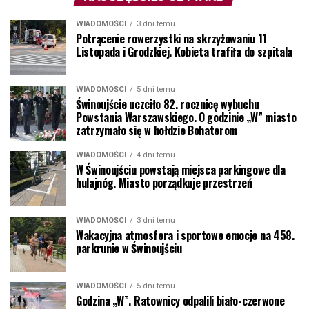
WIADOMOŚCI
3 dni temu
Potrącenie rowerzystki na skrzyżowaniu 11
Listopada i Grodzkiej. Kobieta trafiła do szpitala
WIADOMOŚCI
5 dni temu
Świnoujście uczciło 82. rocznicę wybuchu
Powstania Warszawskiego. O godzinie „W” miasto
zatrzymało się w hołdzie Bohaterom
WIADOMOŚCI
4 dni temu
W Świnoujściu powstają miejsca parkingowe dla
hulajnóg. Miasto porządkuje przestrzeń
WIADOMOŚCI
3 dni temu
Wakacyjna atmosfera i sportowe emocje na 458.
parkrunie w Świnoujściu
WIADOMOŚCI
5 dni temu
Godzina „W”. Ratownicy odpalili biało-czerwone