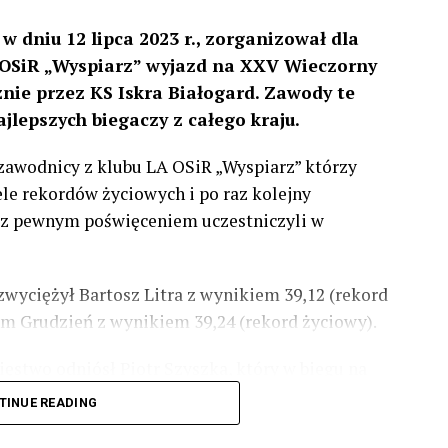
w dniu 12 lipca 2023 r., zorganizował dla
 OSiR „Wyspiarz” wyjazd na XXV Wieczorny
nie przez KS Iskra Białogard.
Zawody te
ajlepszych biegaczy z całego kraju.
zawodnicy z klubu LA OSiR „Wyspiarz” którzy
ele rekordów życiowych i po raz kolejny
i z pewnym poświęceniem uczestniczyli w
wyciężył Bartosz Litra z wynikiem 39,12 (rekord
dam Grudzień z wynikiem 39,24 (rekord życiowy).
cięstwo odniósł Piotr Szyszka, który w biegu na
z rezultatem 41,46 aktualnie jest to drugi wynik w
TINUE READING
ienić, że liderem w tej samej kategorii na