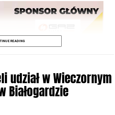
TINUE READING
li udział w Wieczornym
 Białogardzie