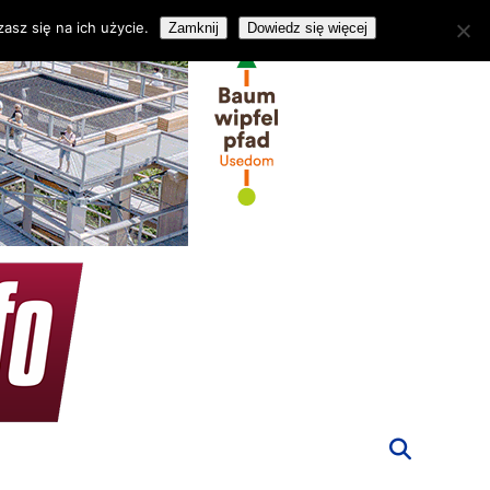
asz się na ich użycie.
Zamknij
Dowiedz się więcej