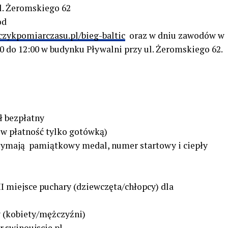
ul. Żeromskiego 62
od
czykpomiarczasu.pl/bieg-baltic
oraz w dniu zawodów w
 do 12:00 w budynku Pływalni przy ul. Żeromskiego 62.
ł bezpłatny
ów płatność tylko gotówką)
ymają pamiątkowy medal, numer startowy i ciepły
III miejsce puchary (dziewczęta/chłopcy) dla
 (kobiety/mężczyźni)
.swinoujscie.pl