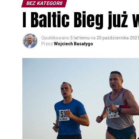
BEZ KATEGORII
I Baltic Bieg już
Opublikowano
5 lat temu
na
20 października 202
Przez
Wojciech Basałygo