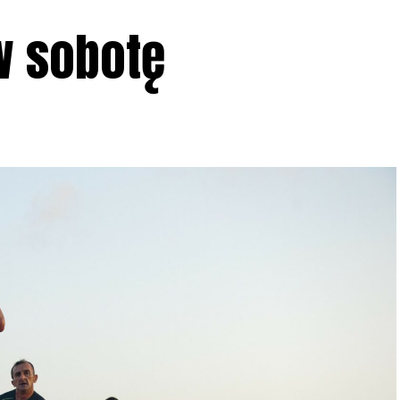
 w sobotę
1