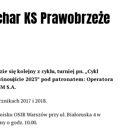
char KS Prawobrzeże
ie się kolejny z cyklu, turniej pn. „Cykl
winoujście 2023” pod patronatem:
Operatora
M S.A.
znikach 2017 i 2018.
oisku OSIR Warszów przy ul. Białoruska 4 w
y o godz. 10.00.