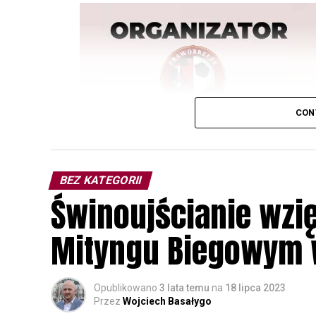
CON
BEZ KATEGORII
Świnoujścianie wzię
Mityngu Biegowym w
Opublikowano
3 lata temu
na
18 lipca 2023
Przez
Wojciech Basałygo