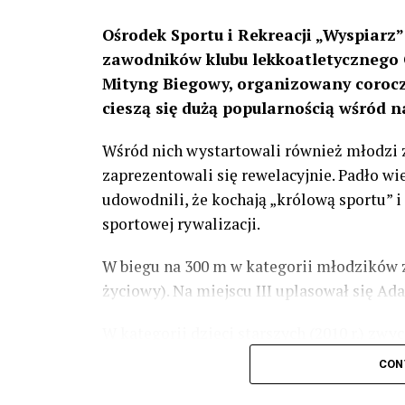
Ośrodek Sportu i Rekreacji „Wyspiarz” 
zawodników klubu lekkoatletycznego
Mityng Biegowy, organizowany corocz
cieszą się dużą popularnością wśród n
Wśród nich wystartowali również młodzi 
zaprezentowali się rewelacyjnie. Padło wi
udowodnili, że kochają „królową sportu” 
sportowej rywalizacji.
W biegu na 300 m w kategorii młodzików z
życiowy). Na miejscu III uplasował się A
W kategorii dzieci starszych (2010 r.) zwy
dystansie 300 m ustanowił rekord życiowy 
CON
województwie w kategorii U14. Warto nadm