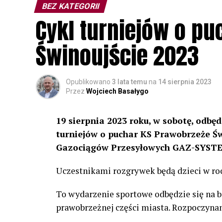
BEZ KATEGORII
Cykl turniejów o pu
Świnoujście 2023
Opublikowano
3 lata temu
na
14 sierpnia 2023
Przez
Wojciech Basałygo
19 sierpnia 2023 roku, w sobotę, odbędz
turniejów o puchar KS Prawobrzeże Ś
Gazociągów Przesyłowych GAZ-SYSTE
Uczestnikami rozgrywek będą dzieci w roc
To wydarzenie sportowe odbędzie się na b
prawobrzeżnej części miasta. Rozpoczynam