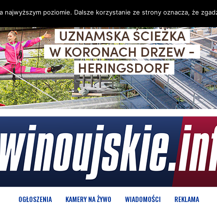
na najwyższym poziomie. Dalsze korzystanie ze strony oznacza, że zgadz
OGŁOSZENIA
KAMERY NA ŻYWO
WIADOMOŚCI
REKLAMA