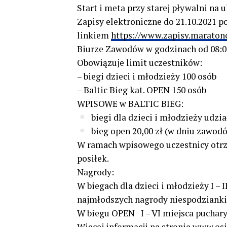
Start i meta przy starej pływalni na 
Zapisy elektroniczne do 21.10.2021 p
linkiem
https://www.zapisy.maraton
Biurze Zawodów w godzinach od 08:00
Obowiązuje limit uczestników:
– biegi dzieci i młodzieży 100 osób
– Baltic Bieg kat. OPEN 150 osób
WPISOWE w BALTIC BIEG:
biegi dla dzieci i młodzieży udzia
bieg open 20,00 zł (w dniu zawod
W ramach wpisowego uczestnicy otrz
posiłek.
Nagrody:
W biegach dla dzieci i młodzieży I – 
najmłodszych nagrody niespodzianki
W biegu OPEN I – VI miejsca puchary
Więcej informacji na stronie
www.osir