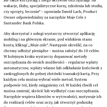
ale także korzystają z niego aktywnie oszczędzając na
wakacje, śluby, specjalistyczne kursy, szkolenia lub studia,
czy sprzęty, leczenie” – opowiada Dawid Lach, Product
Owner odpowiedzialny za narzędzie Moje Cele z
Santander Bank Polska.
Aby skorzystać z usługi wystarczy otworzyć aplikację
mobilną i na głównym ekranie, pod widokiem stanu
konta, kliknąć „
Moje cele”
. Następnie określić, na co
chcemy odłożyć pieniądze – można założyć do 10 celów.
W kolejnym kroku wystarczy dopasować metody
oszczędzania do swoich możliwości – regularne wpłaty
automatyczne, wpłaty własne lub odkładanie końcówek z
zaokrąglonych do pełnej złotówki transakcji kartą. Przy
każdym celu można wybrać wiele metod. System
podpowie też, kiedy osiągniemy cel. W każdej chwili cel
można zmienić, skrócić lub wydłużyć czas oszczędzania.
Narzędzie wspiera klientów w wytrwałości, motywuje ich
do realizacji celów oraz uczy, jak stworzyć poduszkę