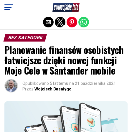
Exit mobile version
BEZ KATEGORII
Planowanie finansów osobistych
łatwiejsze dzięki nowej funkcji
Moje Cele w Santander mobile
Opublikowano
5 lat temu
na
21 października 2021
Przez
Wojciech Basałygo