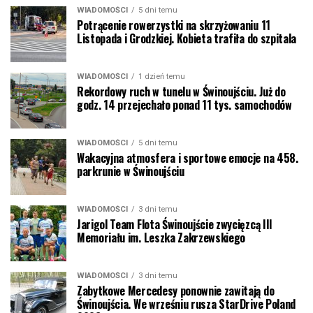
WIADOMOŚCI
5 dni temu
Potrącenie rowerzystki na skrzyżowaniu 11
Listopada i Grodzkiej. Kobieta trafiła do szpitala
WIADOMOŚCI
1 dzień temu
Rekordowy ruch w tunelu w Świnoujściu. Już do
godz. 14 przejechało ponad 11 tys. samochodów
WIADOMOŚCI
5 dni temu
Wakacyjna atmosfera i sportowe emocje na 458.
parkrunie w Świnoujściu
WIADOMOŚCI
3 dni temu
Jarigol Team Flota Świnoujście zwycięzcą III
Memoriału im. Leszka Zakrzewskiego
WIADOMOŚCI
3 dni temu
Zabytkowe Mercedesy ponownie zawitają do
Świnoujścia. We wrześniu rusza StarDrive Poland