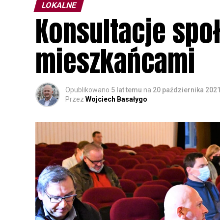
LOKALNE
Konsultacje społ
mieszkańcami
Opublikowano
5 lat temu
na
20 października 202
Przez
Wojciech Basałygo