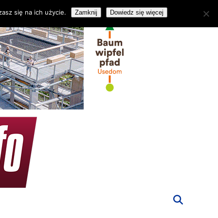
asz się na ich użycie.
Zamknij
Dowiedz się więcej