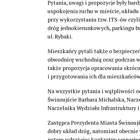
Pytania, uwagi i propozycje były ba
uspokojenia ruchu w mieście, układu
przy wykorzystaniu tzw. ITS-ów czyl
dróg jednokierunkowych, parkingu b
ul. Rybaki.
Mieszkańcy pytali także o bezpiecze
obwodnicę wschodnią oraz podczas w
także propozycja opracowania skróco
i przygotowania ich dla mieszkańców
Na wszystkie pytania i wątpliwości 
Świnoujście Barbara Michalska, Naczel
Naczelnika Wydziału Infrastruktury i 
Zastępca Prezydenta Miasta Świnoujś
dobry układ dróg, natomiast obecnie 
potem wdrażając konkretny scenarius