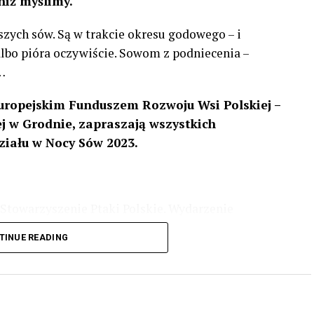
niż myślimy.
szych sów. Są w trakcie okresu godowego – i
 albo pióra oczywiście. Sowom z podniecenia –
…
uropejskim Funduszem Rozwoju Wsi Polskiej –
 w Grodnie, zapraszają wszystkich
ziału w Nocy Sów 2023.
Stowarzyszenie Ptaki Polskie. Wydarzenie
3 r
. wg harmonogramu przedstawionego na
TINUE READING
iologii i zwyczajach sów, wystawy, quizy
w w terenie – w wybranych punktach terenowych