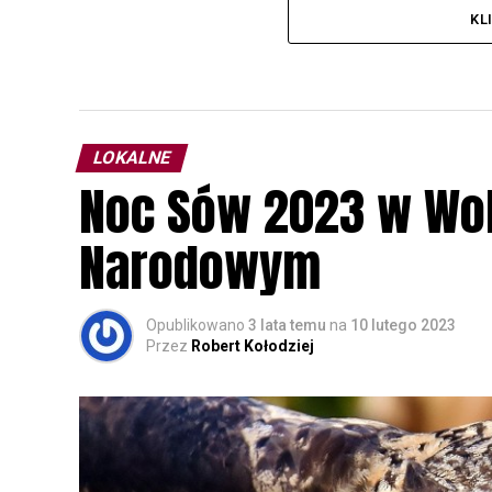
KL
LOKALNE
Noc Sów 2023 w Wo
Narodowym
Opublikowano
3 lata temu
na
10 lutego 2023
Przez
Robert Kołodziej