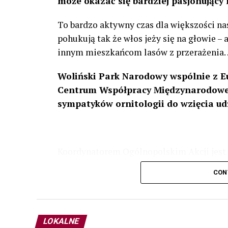
może okazać się bardziej pasjonujący 
To bardzo aktywny czas dla większości na
pohukują tak że włos jeży się na głowie –
innym mieszkańcom lasów z przerażenia
Woliński Park Narodowy wspólnie z E
Centrum Współpracy Międzynarodowej
sympatyków ornitologii do wzięcia ud
Koordynatorem Ogólnopolskim Akcji jest 
odbędzie się w dniach
24 i 25 lutego 202
CON
plakacie. W programie m. in. prelekcja o b
przyrodnicze o sowach, nasłuchiwania só
parku.
LOKALNE