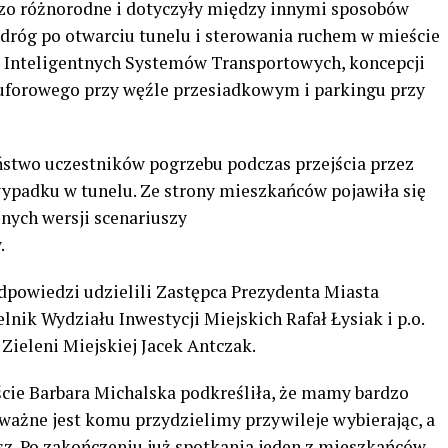
rdzo różnorodne i dotyczyły między innymi sposobów
 dróg po otwarciu tunelu i sterowania ruchem w mieście
i Inteligentnych Systemów Transportowych, koncepcji
uforowego przy węźle przesiadkowym i parkingu przy
ństwo uczestników pogrzebu podczas przejścia przez
ypadku w tunelu. Ze strony mieszkańców pojawiła się
nych wersji scenariuszy
.
odpowiedzi udzielili Zastępca Prezydenta Miasta
nik Wydziału Inwestycji Miejskich Rafał Łysiak i p.o.
Zieleni Miejskiej Jacek Antczak.
cie Barbara Michalska podkreśliła, że mamy bardzo
ważne jest komu przydzielimy przywileje wybierając, a
z. Po zakończeniu już spotkania jeden z mieszkańców