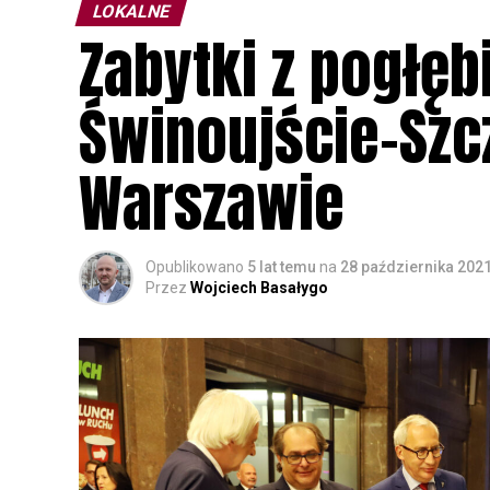
LOKALNE
Zabytki z pogłę
Świnoujście-Szc
Warszawie
Opublikowano
5 lat temu
na
28 października 202
Przez
Wojciech Basałygo