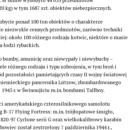
. W sumie wydobyto 44 053 przedmiotów
0 kg) w tym 1687 szt. obiektów niebezpiecznych.
bycie ponad 100 ton obiektów o charakterze
le niezwykle cennych przedmiotów, zarówno techniki
ej: około 100 różnego rodzaju kotwic, niektóre o masie
a łodzi rybackich.
o bomby, amunicję oraz niewypały i niewybuchy –
le różnego rodzaju i typu uzbrojenia, w tym broń i
ód pozostałości pamietających czasy II wojny światowej
niemieckiego pancernika Lützow, zbombardowanego
 1945 r. w Świnoujściu m.in. bombami Tallboy.
ci amerykańskiego czterosilnikowego samolotu
B-17 Flying Fortress: m.in. trójłopatowe śmigło,
820-97 Cyclone serii G oraz wielkokalibrowy karabin
wiec został zestrzelony 7 października 1944 r.,