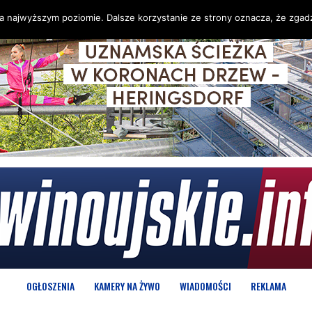
na najwyższym poziomie. Dalsze korzystanie ze strony oznacza, że zgadz
OGŁOSZENIA
KAMERY NA ŻYWO
WIADOMOŚCI
REKLAMA