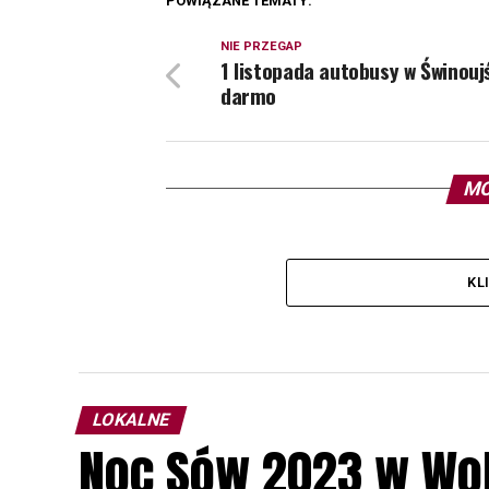
POWIĄZANE TEMATY:
NIE PRZEGAP
1 listopada autobusy w Świnouj
darmo
MO
KL
LOKALNE
Noc Sów 2023 w Wo