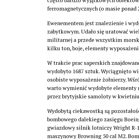
często bardzo wyjątkowych obiektów
ferromagnetycznych (o masie ponad 2
Ewenementem jest znalezienie i wydo
zabytkowym. Udało się uratować wie
militarnej a przede wszystkim morski
kilku ton, boje, elementy wyposażeni
W trakcie prac saperskich znajdowan
wydobyto 1687 sztuk. Wyciągnięto wie
osobiste wyposażenie żołnierzy. Wśr
warto wymienić wydobyte elementy 
przez brytyjskie samoloty w kwietniu
Wydobytą ciekawostką są pozostałoś
bombowego dalekiego zasięgu Boeing 
gwiazdowy silnik lotniczy Wright R-1
maszynowy Browning 50 cal M2. Bombo