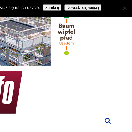
asz się na ich użycie.
Zamknij
Dowiedz się więcej