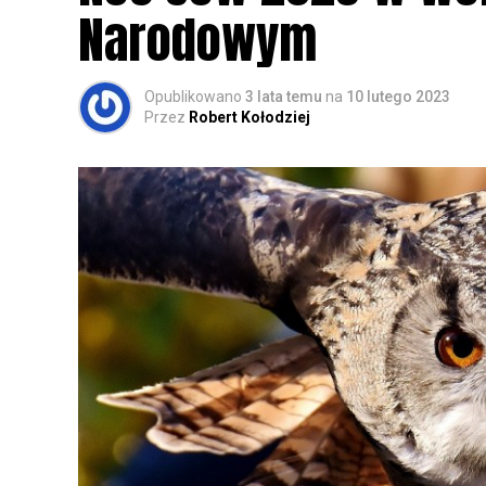
Narodowym
Opublikowano
3 lata temu
na
10 lutego 2023
Przez
Robert Kołodziej