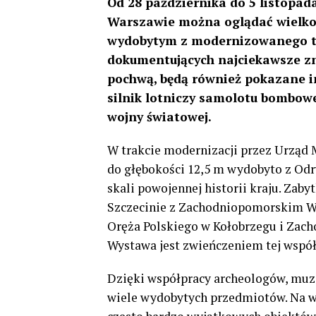
Od 28 października do 5 listopada
Warszawie można oglądać wielk
wydobytym z modernizowanego to
dokumentujących najciekawsze zna
pochwą, będą również pokazane 
silnik lotniczy samolotu bombowe
wojny światowej.
W trakcie modernizacji przez Urząd 
do głębokości 12,5 m wydobyto z Od
skali powojennej historii kraju. Zab
Szczecinie z Zachodniopomorskim 
Oręża Polskiego w Kołobrzegu i Za
Wystawa jest zwieńczeniem tej współ
Dzięki współpracy archeologów, muz
wiele wydobytych przedmiotów. Na wy