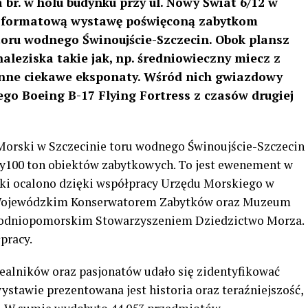
 br. w holu budynku przy ul. Nowy Świat 6/12 w
oformatową wystawę poświęconą zabytkom
ru wodnego Świnoujście-Szczecin. Obok plansz
leziska takie jak, np. średniowieczny miecz z
inne ciekawe eksponaty. Wśród nich gwiazdowy
go Boeing B-17 Flying Fortress z czasów drugiej
Morski w Szczecinie toru wodnego Świnoujście-Szczecin
ry100 ton obiektów zabytkowych. To jest ewenement w
ytki ocalono dzięki współpracy Urzędu Morskiego w
Wojewódzkim Konserwatorem Zabytków oraz Muzeum
chodniopomorskim Stowarzyszeniem Dziedzictwo Morza.
pracy.
ealników oraz pasjonatów udało się zidentyfikować
stawie prezentowana jest historia oraz teraźniejszość,