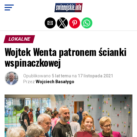
Exit mobile version
LOKALNE
Wojtek Wenta patronem ścianki
wspinaczkowej
Opublikowano
5 lat temu
na
17 listopada 2021
Przez
Wojciech Basałygo