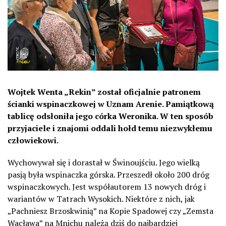
Wojtek Wenta „Rekin” został oficjalnie patronem
ścianki wspinaczkowej w Uznam Arenie. Pamiątkową
tablicę odsłoniła jego córka Weronika. W ten sposób
przyjaciele i znajomi oddali hołd temu niezwykłemu
człowiekowi.
Wychowywał się i dorastał w Świnoujściu. Jego wielką
pasją była wspinaczka górska. Przeszedł około 200 dróg
wspinaczkowych. Jest współautorem 13 nowych dróg i
wariantów w Tatrach Wysokich. Niektóre z nich, jak
„Pachniesz Brzoskwinią” na Kopie Spadowej czy „Zemsta
Wacława” na Mnichu należą dziś do najbardziej