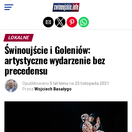
Exit mobile version
LOKALNE
Świnoujście i Goleniów:
artystyczne wydarzenie bez
precedensu
Opublikowano
5 lat temu
na
25 listopada 2021
Przez
Wojciech Basałygo