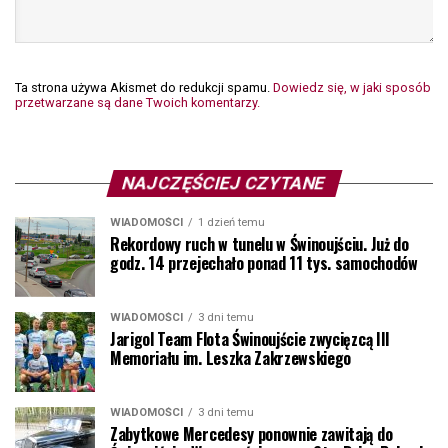
Ta strona używa Akismet do redukcji spamu.
Dowiedz się, w jaki sposób
przetwarzane są dane Twoich komentarzy.
NAJCZĘŚCIEJ CZYTANE
WIADOMOŚCI
1 dzień temu
Rekordowy ruch w tunelu w Świnoujściu. Już do
godz. 14 przejechało ponad 11 tys. samochodów
WIADOMOŚCI
3 dni temu
Jarigol Team Flota Świnoujście zwycięzcą III
Memoriału im. Leszka Zakrzewskiego
WIADOMOŚCI
3 dni temu
Zabytkowe Mercedesy ponownie zawitają do