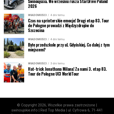
Świnoujścia. We wrześniu rusza StarDrive Poland
2026
WIADOMOŚCI
4 dni temu
Czas na sprinterskie emocje! Drugi etap 83. Tour
de Pologne prowadzi z Międzyzdrojów do
Szczecina
WIADOMOŚCI
4 dni temu
Byłe przedszkole przy ul. Gdyńskiej. Co dalej z tym
miejscem?
WIADOMOŚCI
3 dni temu
Hat-trick Jonathana Milana! Za nami 3. etap 83.
Tour de Pologne UCI WorldTour
© Copyright 2026, Wszelkie prawa zastrzeżone |
swinoujskie.info | Red Top Media | ul. Cyfrowa 6, 71-441