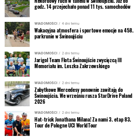
Rekordowy ruch w tunelu w Świnoujściu. Już do
godz. 14 przejechało ponad 11 tys. samochodów
WIADOMOŚCI
4 dni temu
Wakacyjna atmosfera i sportowe emocje na 458.
parkrunie w Świnoujściu
WIADOMOŚCI
2 dni temu
Jarigol Team Flota Świnoujście zwycięzcą III
Memoriału im. Leszka Zakrzewskiego
WIADOMOŚCI
2 dni temu
Zabytkowe Mercedesy ponownie zawitają do
Świnoujścia. We wrześniu rusza StarDrive Poland
2026
WIADOMOŚCI
2 dni temu
Hat-trick Jonathana Milana! Za nami 3. etap 83.
Tour de Pologne UCI WorldTour