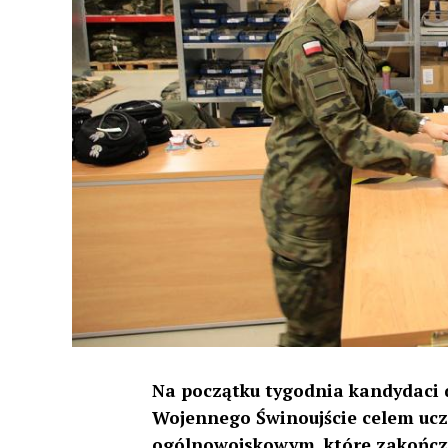
Na początku tygodnia kandydaci d
Wojennego Świnoujście celem uc
ogólnowojskowym, które zakończy