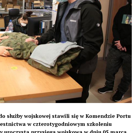
o służby wojskowej stawili się w Komendzie Portu
zestnictwa w czterotygodniowym szkoleniu
 uroczysta przysięga wojskowa w dniu 05 marca