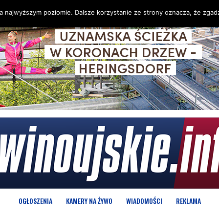
na najwyższym poziomie. Dalsze korzystanie ze strony oznacza, że zgadz
OGŁOSZENIA
KAMERY NA ŻYWO
WIADOMOŚCI
REKLAMA