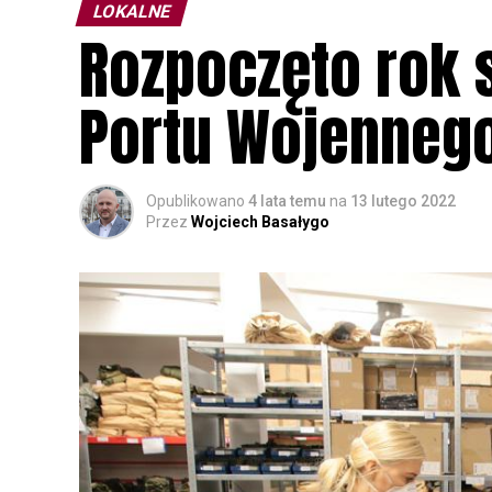
LOKALNE
Rozpoczęto rok
Portu Wojenneg
Opublikowano
4 lata temu
na
13 lutego 2022
Przez
Wojciech Basałygo