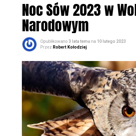
Noc Sów 2023 w Wo
Narodowym
Opublikowano
3 lata temu
na
10 lutego 2023
Przez
Robert Kołodziej