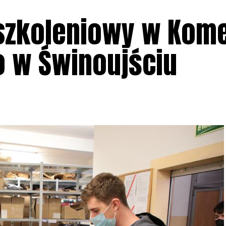
 szkoleniowy w Kom
o w Świnoujściu