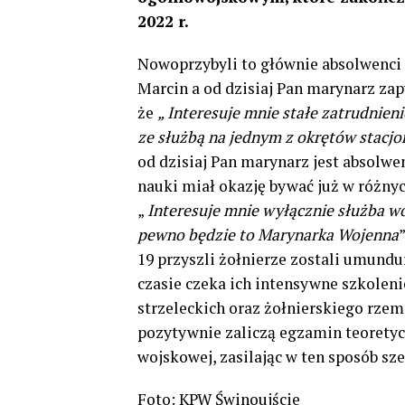
2022 r.
Nowoprzybyli to głównie absolwenci s
Marcin a od dzisiaj Pan marynarz za
że
„ Interesuje mnie stałe zatrudnien
ze służbą na jednym z okrętów stacjo
od dzisiaj Pan marynarz jest absolw
nauki miał okazję bywać już w różny
„
Interesuje mnie wyłącznie służba woj
pewno będzie to Marynarka Wojenna
19 przyszli żołnierze zostali umund
czasie czeka ich intensywne szkoleni
strzeleckich oraz żołnierskiego rzem
pozytywnie zaliczą egzamin teoretycz
wojskowej, zasilając w ten sposób sz
Foto: KPW Świnoujście