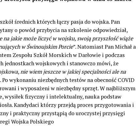
zkół średnich których łączy pasja do wojska. Pan
pytany o powód przybycia na szkolenie odpowiedział,
ie na jakie może liczyć w wojsku, swoją przyszłość wiąże
nujących w Świnoujskim Porcie
”. Natomiast Pan Michał a
entem Zespołu Szkół Morskich w Darłowie i podczas
ch jednostkach wojskowych i stanowczo mówi, że
skowa, nie wiem jeszcze w jakiej specjalności ale na
”. Po wykonaniu niezbędnych testów na obecność COVID
urowani i wyposażeni w niezbędny sprzęt. W najbliższym
e, wysiłek fizyczny i intelektualny, nauka podstaw
iosła. Kandydaci którzy przejdą proces przygotowania i
ny i praktyczny przystąpią do uroczystej przysięgi
eregi Wojska Polskiego