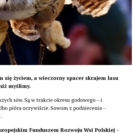
 się życiem, a wieczorny spacer skrajem lasu
niż myślimy.
szych sów. Są w trakcie okresu godowego – i
 albo pióra oczywiście. Sowom z podniecenia –
…
uropejskim Funduszem Rozwoju Wsi Polskiej –