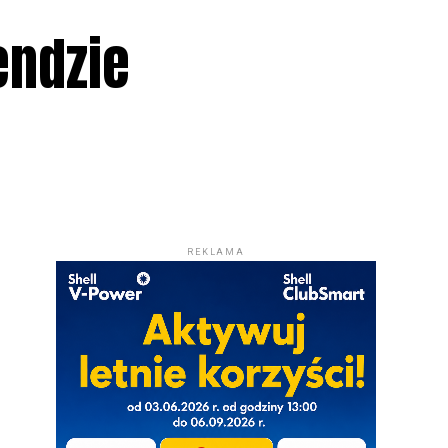
endzie
REKLAMA