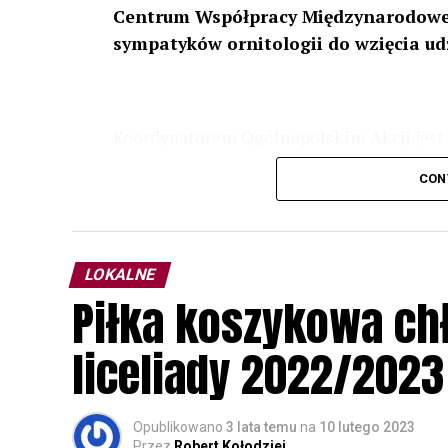
Centrum Współpracy Międzynarodowej
sympatyków ornitologii do wzięcia ud
Koordynatorem Ogólnopolskim Akcji jest 
odbędzie się w dniach
24 i 25 lutego 202
CON
plakacie. W programie m. in. prelekcja o b
przyrodnicze o sowach, nasłuchiwania só
parku.
LOKALNE
Wszystkich uczestników zapraszamy do ud
Piłka koszykowa c
rozpoznawanie głosów sów i wymianę dośw
zapisy.
liceliady 2022/2023
Opublikowano
3 lata temu
na
10 lutego 2023
Przez
Robert Kołodziej