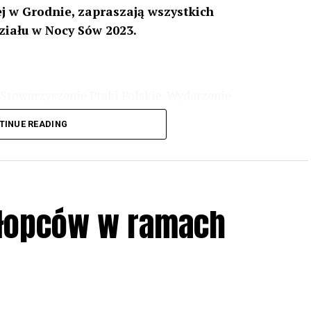
 w Grodnie, zapraszają wszystkich
ziału w Nocy Sów 2023.
Stowarzyszenie Ptaki Polskie. Wydarzenie
3 r
. wg harmonogramu przedstawionego na
TINUE READING
iologii i zwyczajach sów, wystawy, quizy
w w terenie – w wybranych punktach terenowych
ziału w Akcji, włączenia się w aktywne
hłopców w ramach
iadczeń przy grillu.
Na wydarzenie obowiązują