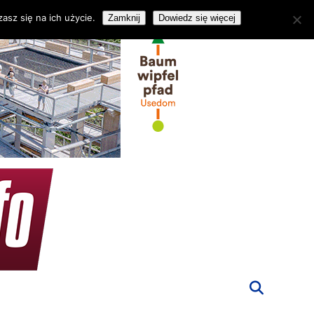
asz się na ich użycie.
Zamknij
Dowiedz się więcej