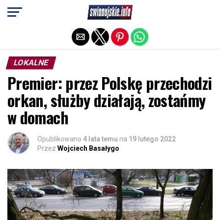
Exit mobile version
LOKALNE
Premier: przez Polskę przechodzi
orkan, służby działają, zostańmy
w domach
Opublikowano
4 lata temu
na
19 lutego 2022
Przez
Wojciech Basałygo