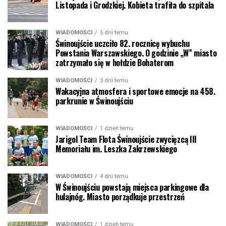
Listopada i Grodzkiej. Kobieta trafiła do szpitala
WIADOMOŚCI
5 dni temu
Świnoujście uczciło 82. rocznicę wybuchu
Powstania Warszawskiego. O godzinie „W” miasto
zatrzymało się w hołdzie Bohaterom
WIADOMOŚCI
3 dni temu
Wakacyjna atmosfera i sportowe emocje na 458.
parkrunie w Świnoujściu
WIADOMOŚCI
1 dzień temu
Jarigol Team Flota Świnoujście zwycięzcą III
Memoriału im. Leszka Zakrzewskiego
WIADOMOŚCI
4 dni temu
W Świnoujściu powstają miejsca parkingowe dla
hulajnóg. Miasto porządkuje przestrzeń
WIADOMOŚCI
1 dzień temu