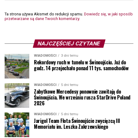
Ta strona używa Akismet do redukcji spamu.
Dowiedz się, w jaki sposób
przetwarzane są dane Twoich komentarzy.
NAJCZĘŚCIEJ CZYTANE
WIADOMOŚCI
3 dni temu
Rekordowy ruch w tunelu w Świnoujściu. Już do
godz. 14 przejechało ponad 11 tys. samochodów
WIADOMOŚCI
5 dni temu
Zabytkowe Mercedesy ponownie zawitają do
Świnoujścia. We wrześniu rusza StarDrive Poland
2026
WIADOMOŚCI
5 dni temu
Jarigol Team Flota Świnoujście zwycięzcą III
Memoriału im. Leszka Zakrzewskiego