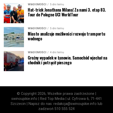
WIADOMOŚCI
5 dni temu
Hat-trick Jonathana Milana! Za nami 3. etap 83.
Tour de Pologne UCI WorldTour
WIADOMOŚCI
5 dni temu
Miasto analizuje możliwości rozwoju transportu
wodnego
WIADOMOŚCI
4 dni temu
Groźny wypadek w Łunowie. Samochód wjechał na
chodnik i potrącił pieszego
© Copyright 2026, Wszelkie prawa zastrzeżone |
swinoujskie.info | Red Top Media | ul. Cyfrowa 6, 71-441
Szczecin | Napisz do nas: redakcja@swinoujskie.info lub
zadzwoń 510 555 524