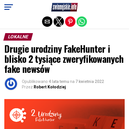
Exit mobile version
LOKALNE
Drugie urodziny FakeHunter i
blisko 2 tysiące zweryfikowanych
fake newsów
Opublikowano
4 lata temu
na
7 kwietnia 2022
Przez
Robert Kołodziej