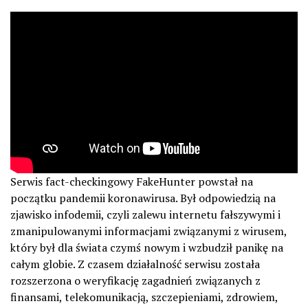
Serwis fact-checkingowy FakeHunter powstał na
początku pandemii koronawirusa. Był odpowiedzią na
zjawisko infodemii, czyli zalewu internetu fałszywymi i
zmanipulowanymi informacjami związanymi z wirusem,
który był dla świata czymś nowym i wzbudził panikę na
całym globie. Z czasem działalność serwisu została
rozszerzona o weryfikację zagadnień związanych z
finansami, telekomunikacją, szczepieniami, zdrowiem,