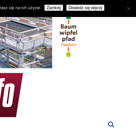
asz się na ich użycie.
Zamknij
Dowiedz się więcej