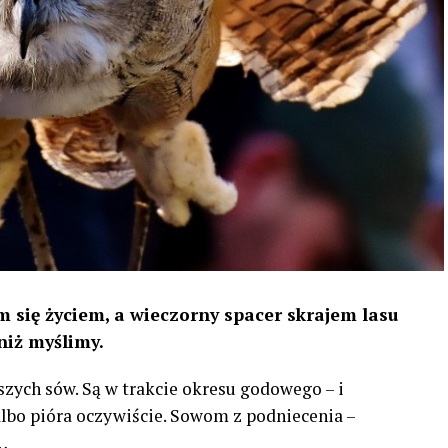
 się życiem, a wieczorny spacer skrajem lasu
niż myślimy.
szych sów. Są w trakcie okresu godowego – i
 albo pióra oczywiście. Sowom z podniecenia –
…