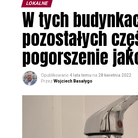
LOKALNE
W tych budynkac
pozostałych czę
pogorszenie jak
Opublikowano
4 lata temu
na
28 kwietnia 2022
Przez
Wojciech Basałygo