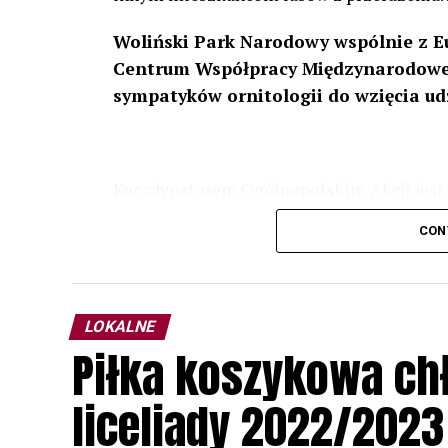
Woliński Park Narodowy wspólnie z E
Centrum Współpracy Międzynarodowej
sympatyków ornitologii do wzięcia ud
Koordynatorem Ogólnopolskim Akcji jest 
odbędzie się w dniach
24 i 25 lutego 202
CON
plakacie. W programie m. in. prelekcja o b
przyrodnicze o sowach, nasłuchiwania só
parku.
LOKALNE
Wszystkich uczestników zapraszamy do ud
Piłka koszykowa c
rozpoznawanie głosów sów i wymianę dośw
zapisy.
liceliady 2022/2023