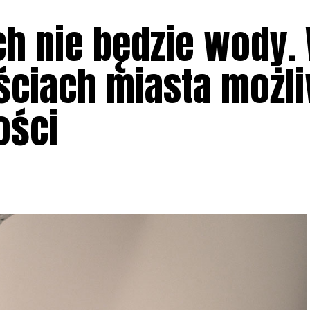
h nie będzie wody.
ściach miasta możl
ości