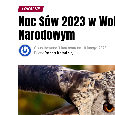
LOKALNE
Noc Sów 2023 w Wo
Narodowym
Opublikowano
3 lata temu
na
10 lutego 2023
Przez
Robert Kołodziej