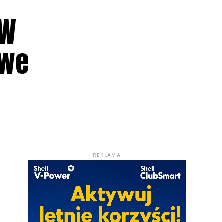
 W
iwe
REKLAMA