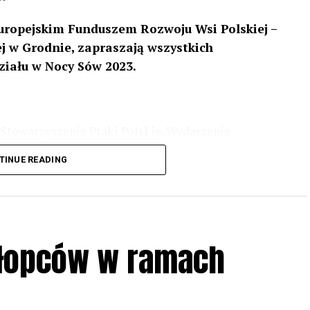
uropejskim Funduszem Rozwoju Wsi Polskiej –
 w Grodnie, zapraszają wszystkich
ziału w Nocy Sów 2023.
Stowarzyszenie Ptaki Polskie. Wydarzenie
3 r
. wg harmonogramu przedstawionego na
TINUE READING
iologii i zwyczajach sów, wystawy, quizy
w w terenie – w wybranych punktach terenowych
ziału w Akcji, włączenia się w aktywne
hłopców w ramach
iadczeń przy grillu.
Na wydarzenie obowiązują