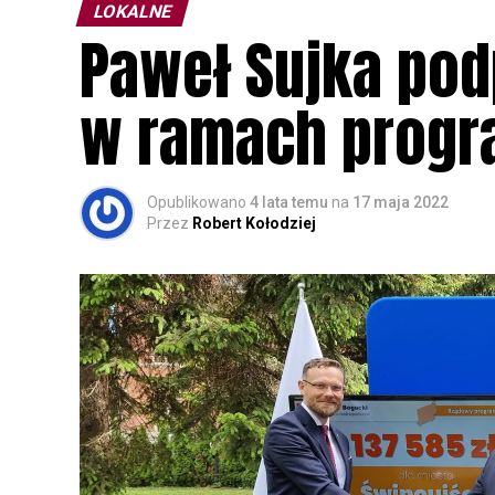
LOKALNE
Paweł Sujka pod
w ramach progr
Opublikowano
4 lata temu
na
17 maja 2022
Przez
Robert Kołodziej