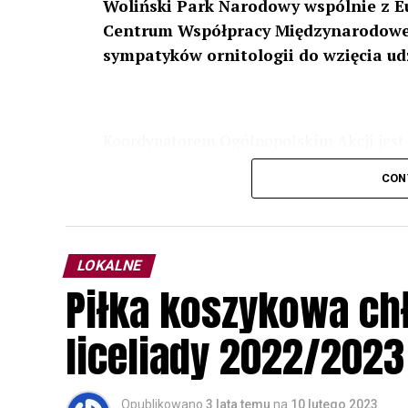
Woliński Park Narodowy wspólnie z E
Centrum Współpracy Międzynarodowej
sympatyków ornitologii do wzięcia ud
Koordynatorem Ogólnopolskim Akcji jest 
odbędzie się w dniach
24 i 25 lutego 202
CON
plakacie. W programie m. in. prelekcja o b
przyrodnicze o sowach, nasłuchiwania só
parku.
LOKALNE
Wszystkich uczestników zapraszamy do ud
Piłka koszykowa c
rozpoznawanie głosów sów i wymianę dośw
zapisy.
liceliady 2022/2023
Opublikowano
3 lata temu
na
10 lutego 2023