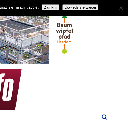
asz się na ich użycie.
Zamknij
Dowiedz się więcej