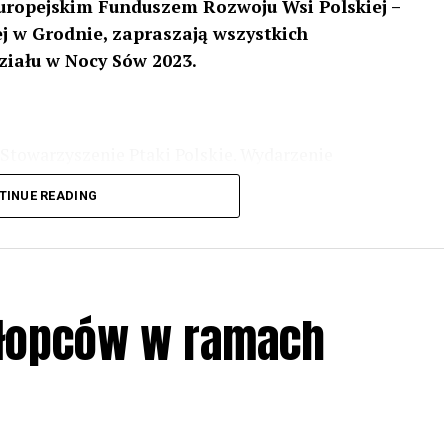
uropejskim Funduszem Rozwoju Wsi Polskiej –
 w Grodnie, zapraszają wszystkich
ziału w Nocy Sów 2023.
Stowarzyszenie Ptaki Polskie. Wydarzenie
3 r
. wg harmonogramu przedstawionego na
TINUE READING
iologii i zwyczajach sów, wystawy, quizy
w w terenie – w wybranych punktach terenowych
ziału w Akcji, włączenia się w aktywne
hłopców w ramach
iadczeń przy grillu.
Na wydarzenie obowiązują