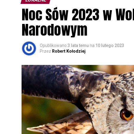
Noc Sów 2023 w Wo
Narodowym
Opublikowano
3 lata temu
na
10 lutego 2023
Przez
Robert Kołodziej