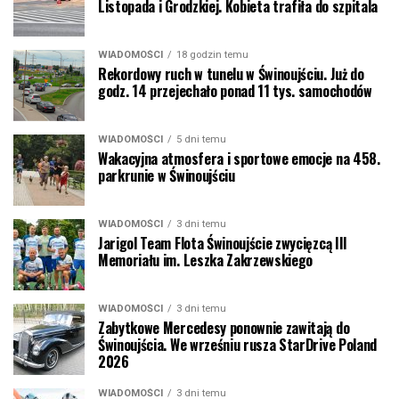
Listopada i Grodzkiej. Kobieta trafiła do szpitala
WIADOMOŚCI
18 godzin temu
Rekordowy ruch w tunelu w Świnoujściu. Już do
godz. 14 przejechało ponad 11 tys. samochodów
WIADOMOŚCI
5 dni temu
Wakacyjna atmosfera i sportowe emocje na 458.
parkrunie w Świnoujściu
WIADOMOŚCI
3 dni temu
Jarigol Team Flota Świnoujście zwycięzcą III
Memoriału im. Leszka Zakrzewskiego
WIADOMOŚCI
3 dni temu
Zabytkowe Mercedesy ponownie zawitają do
Świnoujścia. We wrześniu rusza StarDrive Poland
2026
WIADOMOŚCI
3 dni temu