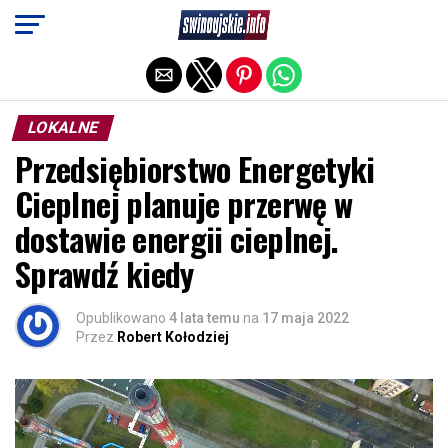
Exit mobile version
LOKALNE
Przedsiębiorstwo Energetyki
Cieplnej planuje przerwę w
dostawie energii cieplnej.
Sprawdź kiedy
Opublikowano
4 lata temu
na
17 maja 2022
Przez
Robert Kołodziej