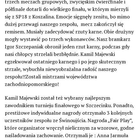
trzech meczach grupowych, zwycięskim ćwierćfinale i
półfinale dotarli do wielkiego finału, w którym mierzyli
się z SP18 z Koszalina. Emocje sięgnęły zenitu, bo mimo
dużej przewagi naszego zespołu,
mecz zakończył się
remisem. Musiały zadecydować rzuty karne. Obie drużyny
mogły wystawić po trzech wykonawców. Nasz bramkarz
Igor Szczepaniak obronił jeden rzut karny, podczas gdy
nasi chłopcy strzelali bezbłędnie. Kamil Majewski
egzekwował ostatniego karnego i po jego skutecznym
strzale, wybuchła niewyobrażalna radość naszego
zespołu!!Zostali mistrzami województwa
zachodniopomorskiego!
Kamil Majewski został też wybrany najlepszym
zawodnikiem turnieju finałowego w Szczecinku. Ponadto,
prestiżowe indywidualne nagrody otrzymało 3 kolejnych
uczestników zespołu ze Świnoujścia. Nagroda „Fair Play”,
które organizator wręczył nielicznym za wzorowe, godne
naśladowania zachowanie. Otrzymali je : Anna Jarmuła