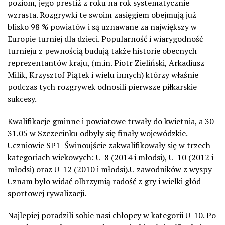
poziom, jego prestiż z roku na rok systematycznie
wzrasta. Rozgrywki te swoim zasięgiem obejmują już
blisko 98 % powiatów i są uznawane za największy w
Europie turniej dla dzieci. Popularność i wiarygodność
turnieju z pewnością budują także historie obecnych
reprezentantów kraju, (m.in. Piotr Zieliński, Arkadiusz
Milik, Krzysztof Piątek i wielu innych) którzy właśnie
podczas tych rozgrywek odnosili pierwsze piłkarskie
sukcesy.
Kwalifikacje gminne i powiatowe trwały do kwietnia, a 30-
31.05 w Szczecinku odbyły się finały wojewódzkie.
Uczniowie SP1
Świnoujście zakwalifikowały się w trzech
kategoriach wiekowych: U-8 (2014 i młodsi), U-10 (2012 i
młodsi) oraz U-12 (2010 i młodsi).U zawodników z wyspy
Uznam było widać olbrzymią radość z gry i wielki głód
sportowej rywalizacji.
Najlepiej poradzili sobie nasi chłopcy w kategorii U-10. Po