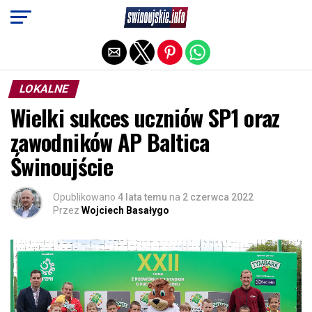
Exit mobile version
LOKALNE
Wielki sukces uczniów SP1 oraz
zawodników AP Baltica
Świnoujście
Opublikowano
4 lata temu
na
2 czerwca 2022
Przez
Wojciech Basałygo