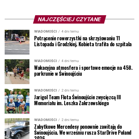
NAJCZĘŚCIEJ CZYTANE
WIADOMOŚCI
4 dni temu
Potrącenie rowerzystki na skrzyżowaniu 11
Listopada i Grodzkiej. Kobieta trafiła do szpitala
WIADOMOŚCI
4 dni temu
Wakacyjna atmosfera i sportowe emocje na 458.
parkrunie w Świnoujściu
WIADOMOŚCI
2 dni temu
Jarigol Team Flota Świnoujście zwycięzcą III
Memoriału im. Leszka Zakrzewskiego
WIADOMOŚCI
2 dni temu
Zabytkowe Mercedesy ponownie zawitają do
Świnoujścia. We wrześniu rusza StarDrive Poland
2026