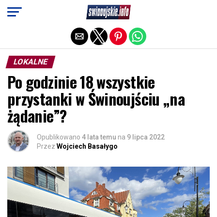
Exit mobile version
LOKALNE
Po godzinie 18 wszystkie
przystanki w Świnoujściu „na
żądanie”?
Opublikowano
4 lata temu
na
9 lipca 2022
Przez
Wojciech Basałygo