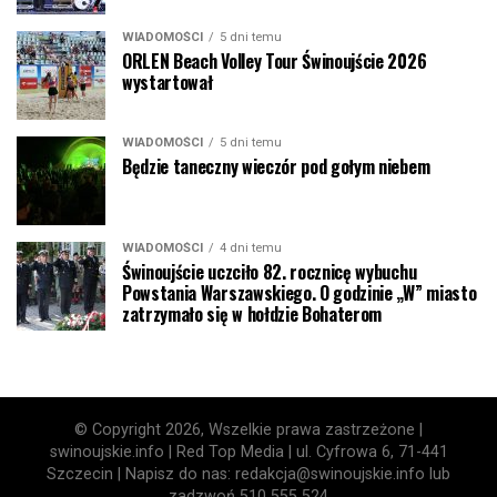
WIADOMOŚCI
5 dni temu
ORLEN Beach Volley Tour Świnoujście 2026
wystartował
WIADOMOŚCI
5 dni temu
Będzie taneczny wieczór pod gołym niebem
WIADOMOŚCI
4 dni temu
Świnoujście uczciło 82. rocznicę wybuchu
Powstania Warszawskiego. O godzinie „W” miasto
zatrzymało się w hołdzie Bohaterom
© Copyright 2026, Wszelkie prawa zastrzeżone |
swinoujskie.info | Red Top Media | ul. Cyfrowa 6, 71-441
Szczecin | Napisz do nas: redakcja@swinoujskie.info lub
zadzwoń 510 555 524