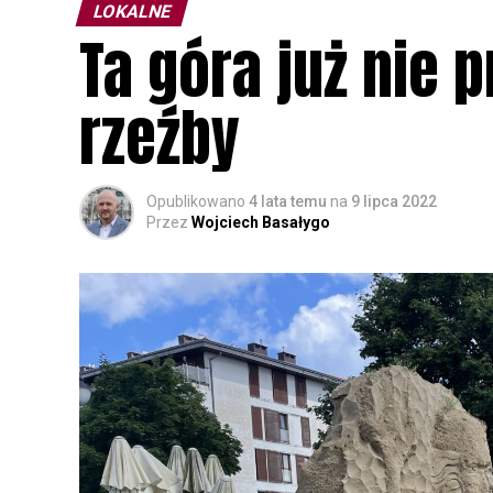
LOKALNE
Ta góra już nie
rzeźby
Opublikowano
4 lata temu
na
9 lipca 2022
Przez
Wojciech Basałygo