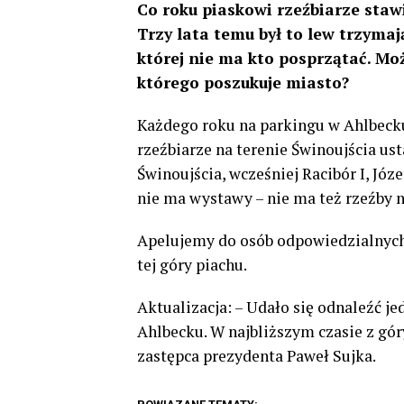
Co roku piaskowi rzeźbiarze staw
Trzy lata temu był to lew trzymaj
której nie ma kto posprzątać. M
którego poszukuje miasto?
Każdego roku na parkingu w Ahlbecku 
rzeźbiarze na terenie Świnoujścia ust
Świnoujścia, wcześniej Racibór I, Józ
nie ma wystawy – nie ma też rzeźby 
Apelujemy do osób odpowiedzialnych
tej góry piachu.
Aktualizacja: – Udało się odnaleźć j
Ahlbecku. W najbliższym czasie z gó
zastępca prezydenta Paweł Sujka.