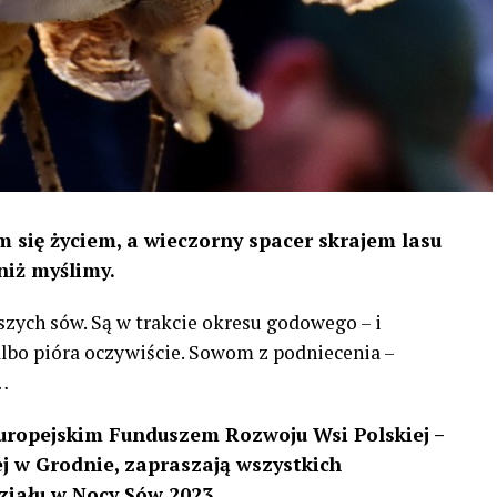
 się życiem, a wieczorny spacer skrajem lasu
niż myślimy.
szych sów. Są w trakcie okresu godowego – i
 albo pióra oczywiście. Sowom z podniecenia –
…
uropejskim Funduszem Rozwoju Wsi Polskiej –
 w Grodnie, zapraszają wszystkich
ziału w Nocy Sów 2023.