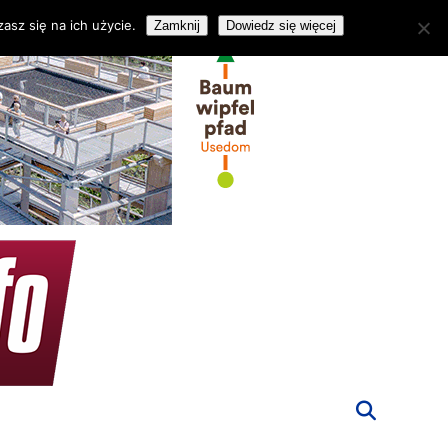
asz się na ich użycie.
Zamknij
Dowiedz się więcej