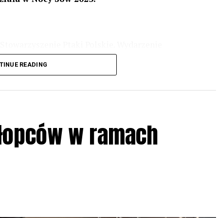
Stowarzyszenie Ptaki Polskie. Wydarzenie
3 r
. wg harmonogramu przedstawionego na
TINUE READING
iologii i zwyczajach sów, wystawy, quizy
w w terenie – w wybranych punktach terenowych
ziału w Akcji, włączenia się w aktywne
hłopców w ramach
iadczeń przy grillu.
Na wydarzenie obowiązują