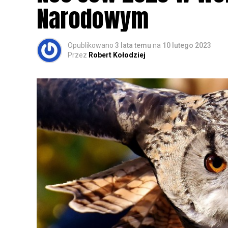
Narodowym
Opublikowano
3 lata temu
na
10 lutego 2023
Przez
Robert Kołodziej