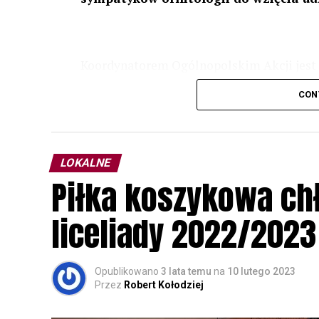
Koordynatorem Ogólnopolskim Akcji jest 
odbędzie się w dniach
24 i 25 lutego 202
CON
plakacie. W programie m. in. prelekcja o b
przyrodnicze o sowach, nasłuchiwania só
parku.
LOKALNE
Wszystkich uczestników zapraszamy do ud
Piłka koszykowa c
rozpoznawanie głosów sów i wymianę dośw
zapisy.
liceliady 2022/2023
Opublikowano
3 lata temu
na
10 lutego 2023
Przez
Robert Kołodziej