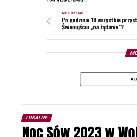
POWIĄZANE TEMATY:
NIE PRZEGAP
Po godzinie 18 wszystkie przys
Świnoujściu „na żądanie”?
MO
KL
LOKALNE
Noc Sów 2023 w Wo