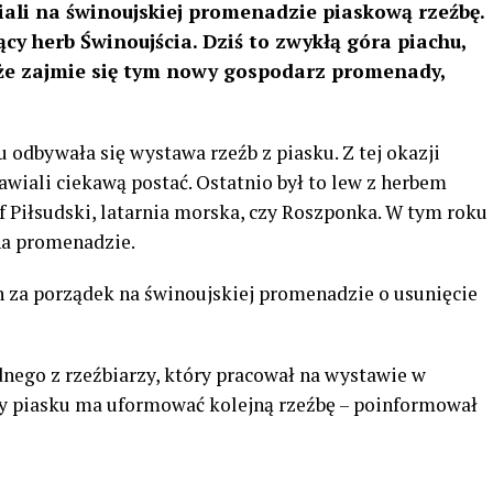
iali na świnoujskiej promenadzie piaskową rzeźbę.
ący herb Świnoujścia. Dziś to zwykłą góra piachu,
oże zajmie się tym nowy gospodarz promenady,
odbywała się wystawa rzeźb z piasku. Z tej okazji
awiali ciekawą postać. Ostatnio był to lew z herbem
ef Piłsudski, latarnia morska, czy Roszponka. W tym roku
na promenadzie.
 za porządek na świnoujskiej promenadzie o usunięcie
ednego z rzeźbiarzy, który pracował na wystawie w
ry piasku ma uformować kolejną rzeźbę – poinformował