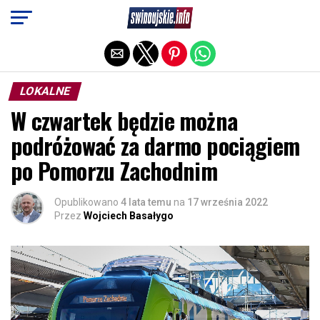
Exit mobile version
LOKALNE
W czwartek będzie można
podróżować za darmo pociągiem
po Pomorzu Zachodnim
Opublikowano
4 lata temu
na
17 września 2022
Przez
Wojciech Basałygo