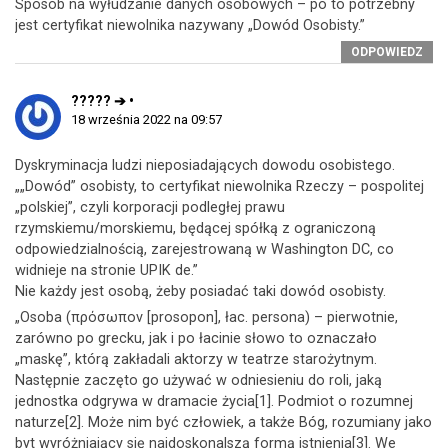
Sposób na wyłudzanie danych osobowych – po to potrzebny
jest certyfikat niewolnika nazywany „Dowód Osobisty.”
ODPOWIEDZ
????? ➔ •
18 września 2022 na 09:57
Dyskryminacja ludzi nieposiadających dowodu osobistego.
„„Dowód” osobisty, to certyfikat niewolnika Rzeczy – pospolitej
„polskiej”, czyli korporacji podległej prawu
rzymskiemu/morskiemu, będącej spółką z ograniczoną
odpowiedzialnością, zarejestrowaną w Washington DC, co
widnieje na stronie UPIK de.”
Nie każdy jest osobą, żeby posiadać taki dowód osobisty.
„Osoba (πρόσωπον [prosopon], łac. persona) – pierwotnie,
zarówno po grecku, jak i po łacinie słowo to oznaczało
„maskę”, którą zakładali aktorzy w teatrze starożytnym.
Następnie zaczęto go używać w odniesieniu do roli, jaką
jednostka odgrywa w dramacie życia[1]. Podmiot o rozumnej
naturze[2]. Może nim być człowiek, a także Bóg, rozumiany jako
byt wyróżniający się najdoskonalszą formą istnienia[3]. We