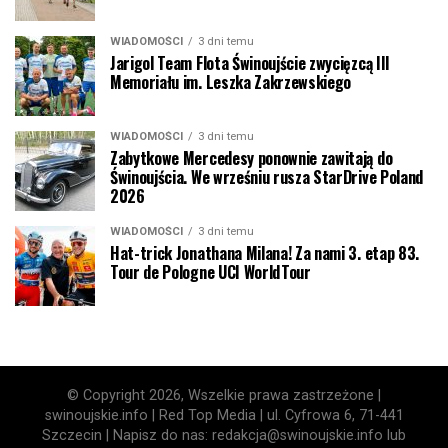
WIADOMOŚCI
3 dni temu
Jarigol Team Flota Świnoujście zwycięzcą III
Memoriału im. Leszka Zakrzewskiego
WIADOMOŚCI
3 dni temu
Zabytkowe Mercedesy ponownie zawitają do
Świnoujścia. We wrześniu rusza StarDrive Poland
2026
WIADOMOŚCI
3 dni temu
Hat-trick Jonathana Milana! Za nami 3. etap 83.
Tour de Pologne UCI WorldTour
© Copyright 2026, Wszelkie prawa zastrzeżone |
swinoujskie.info | Red Top Media | ul. Cyfrowa 6, 71-441
Szczecin | Napisz do nas: redakcja@swinoujskie.info lub