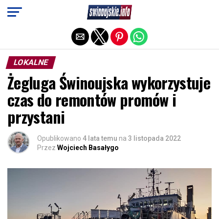
Exit mobile version
LOKALNE
Żegluga Świnoujska wykorzystuje
czas do remontów promów i
przystani
Opublikowano
4 lata temu
na
3 listopada 2022
Przez
Wojciech Basałygo