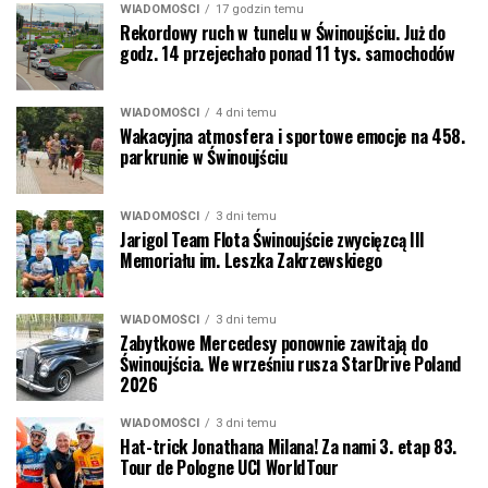
WIADOMOŚCI
17 godzin temu
Rekordowy ruch w tunelu w Świnoujściu. Już do
godz. 14 przejechało ponad 11 tys. samochodów
WIADOMOŚCI
4 dni temu
Wakacyjna atmosfera i sportowe emocje na 458.
parkrunie w Świnoujściu
WIADOMOŚCI
3 dni temu
Jarigol Team Flota Świnoujście zwycięzcą III
Memoriału im. Leszka Zakrzewskiego
WIADOMOŚCI
3 dni temu
Zabytkowe Mercedesy ponownie zawitają do
Świnoujścia. We wrześniu rusza StarDrive Poland
2026
WIADOMOŚCI
3 dni temu
Hat-trick Jonathana Milana! Za nami 3. etap 83.
Tour de Pologne UCI WorldTour