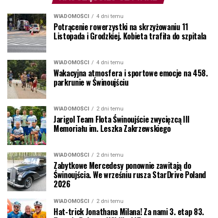
WIADOMOŚCI
4 dni temu
Potrącenie rowerzystki na skrzyżowaniu 11
Listopada i Grodzkiej. Kobieta trafiła do szpitala
WIADOMOŚCI
4 dni temu
Wakacyjna atmosfera i sportowe emocje na 458.
parkrunie w Świnoujściu
WIADOMOŚCI
2 dni temu
Jarigol Team Flota Świnoujście zwycięzcą III
Memoriału im. Leszka Zakrzewskiego
WIADOMOŚCI
2 dni temu
Zabytkowe Mercedesy ponownie zawitają do
Świnoujścia. We wrześniu rusza StarDrive Poland
2026
WIADOMOŚCI
2 dni temu
Hat-trick Jonathana Milana! Za nami 3. etap 83.