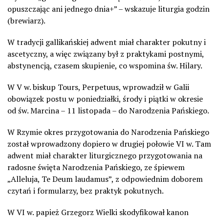
opuszczając ani jednego dnia+” – wskazuje liturgia godzin
(brewiarz).
W tradycji gallikańskiej adwent miał charakter pokutny i
ascetyczny, a więc związany był z praktykami postnymi,
abstynencją, czasem skupienie, co wspomina św. Hilary.
W V w. biskup Tours, Perpetuus, wprowadził w Galii
obowiązek postu w poniedziałki, środy i piątki w okresie
od św. Marcina – 11 listopada – do Narodzenia Pańskiego.
W Rzymie okres przygotowania do Narodzenia Pańskiego
został wprowadzony dopiero w drugiej połowie VI w. Tam
adwent miał charakter liturgicznego przygotowania na
radosne święta Narodzenia Pańskiego, ze śpiewem
„Alleluja, Te Deum laudamus”, z odpowiednim doborem
czytań i formularzy, bez praktyk pokutnych.
W VI w. papież Grzegorz Wielki skodyfikował kanon