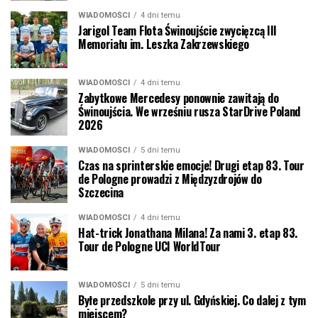
WIADOMOŚCI
4 dni temu
Jarigol Team Flota Świnoujście zwycięzcą III
Memoriału im. Leszka Zakrzewskiego
WIADOMOŚCI
4 dni temu
Zabytkowe Mercedesy ponownie zawitają do
Świnoujścia. We wrześniu rusza StarDrive Poland
2026
WIADOMOŚCI
5 dni temu
Czas na sprinterskie emocje! Drugi etap 83. Tour
de Pologne prowadzi z Międzyzdrojów do
Szczecina
WIADOMOŚCI
4 dni temu
Hat-trick Jonathana Milana! Za nami 3. etap 83.
Tour de Pologne UCI WorldTour
WIADOMOŚCI
5 dni temu
Byłe przedszkole przy ul. Gdyńskiej. Co dalej z tym
miejscem?