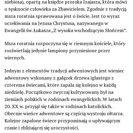
niebiosa), opartą na księdze proroka Izajasza, która mówi
o tęsknocie człowieka za Zbawicielem. Zgodnie z tradycją
msza roratnia sprawowana jest o świcie. Jest to wyraz
oczekiwania na Jezusa Chrystusa, nazywanego w
Ewangelii św. Łukasza „Z wysoka wschodzącym Słońcem”.
Msza roratnia rozpoczyna się w ciemnym kościele, który
rozświetlają jedynie lampiony przyniesione przez
wiernych.
Jednym z elementów tradycji adwentowych jest wieniec
adwentowy wykonany z gałązek drzewa iglastego z
czterema świecami, które zapala się kolejno w każdą
niedzielę. Początkowo zwyczaj kultywowany był na
ziemiach polskich w rodzinach ewangelickich. W latach
20. XX w. przyjął się także w rodzinach katolickich.
Obecnie wieńce adwentowe są częścią wystroju ołtarza.
Kolejne zapalone świece przypominają o upływającym
czasie i zbliżającej się uroczystości.