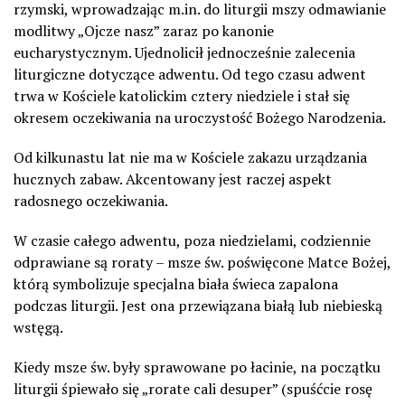
rzymski, wprowadzając m.in. do liturgii mszy odmawianie
modlitwy „Ojcze nasz” zaraz po kanonie
eucharystycznym. Ujednolicił jednocześnie zalecenia
liturgiczne dotyczące adwentu. Od tego czasu adwent
trwa w Kościele katolickim cztery niedziele i stał się
okresem oczekiwania na uroczystość Bożego Narodzenia.
Od kilkunastu lat nie ma w Kościele zakazu urządzania
hucznych zabaw. Akcentowany jest raczej aspekt
radosnego oczekiwania.
W czasie całego adwentu, poza niedzielami, codziennie
odprawiane są roraty – msze św. poświęcone Matce Bożej,
którą symbolizuje specjalna biała świeca zapalona
podczas liturgii. Jest ona przewiązana białą lub niebieską
wstęgą.
Kiedy msze św. były sprawowane po łacinie, na początku
liturgii śpiewało się „rorate cali desuper” (spuśćcie rosę