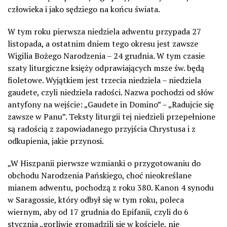
człowieka i jako sędziego na końcu świata.
W tym roku pierwsza niedziela adwentu przypada 27
listopada, a ostatnim dniem tego okresu jest zawsze
Wigilia Bożego Narodzenia – 24 grudnia. W tym czasie
szaty liturgiczne księży odprawiających msze św. będą
fioletowe. Wyjątkiem jest trzecia niedziela – niedziela
gaudete, czyli niedziela radości. Nazwa pochodzi od słów
antyfony na wejście: „Gaudete in Domino” – „Radujcie się
zawsze w Panu”. Teksty liturgii tej niedzieli przepełnione
są radością z zapowiadanego przyjścia Chrystusa i z
odkupienia, jakie przynosi.
„W Hiszpanii pierwsze wzmianki o przygotowaniu do
obchodu Narodzenia Pańskiego, choć nieokreślane
mianem adwentu, pochodzą z roku 380. Kanon 4 synodu
w Saragossie, który odbył się w tym roku, poleca
wiernym, aby od 17 grudnia do Epifanii, czyli do 6
stycznia „gorliwie gromadzili się w kościele, nie