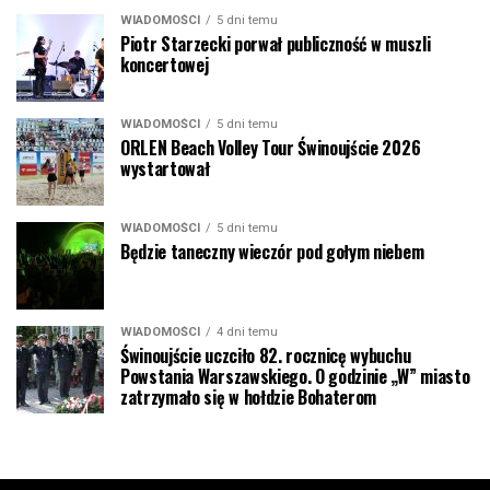
WIADOMOŚCI
5 dni temu
Piotr Starzecki porwał publiczność w muszli
koncertowej
WIADOMOŚCI
5 dni temu
ORLEN Beach Volley Tour Świnoujście 2026
wystartował
WIADOMOŚCI
5 dni temu
Będzie taneczny wieczór pod gołym niebem
WIADOMOŚCI
4 dni temu
Świnoujście uczciło 82. rocznicę wybuchu
Powstania Warszawskiego. O godzinie „W” miasto
zatrzymało się w hołdzie Bohaterom