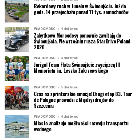
Rekordowy ruch w tunelu w Świnoujściu. Już do
godz. 14 przejechało ponad 11 tys. samochodów
WIADOMOŚCI
4 dni temu
Zabytkowe Mercedesy ponownie zawitają do
Świnoujścia. We wrześniu rusza StarDrive Poland
2026
WIADOMOŚCI
4 dni temu
Jarigol Team Flota Świnoujście zwycięzcą III
Memoriału im. Leszka Zakrzewskiego
WIADOMOŚCI
5 dni temu
Czas na sprinterskie emocje! Drugi etap 83. Tour
de Pologne prowadzi z Międzyzdrojów do
Szczecina
WIADOMOŚCI
4 dni temu
Miasto analizuje możliwości rozwoju transportu
wodnego