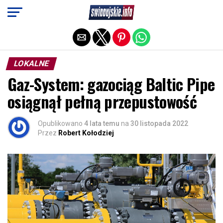
Exit mobile version
LOKALNE
Gaz-System: gazociąg Baltic Pipe
osiągnął pełną przepustowość
Opublikowano
4 lata temu
na
30 listopada 2022
Przez
Robert Kołodziej