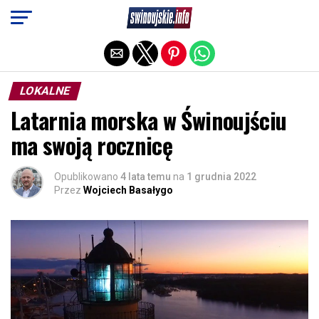
Exit mobile version
LOKALNE
Latarnia morska w Świnoujściu
ma swoją rocznicę
Opublikowano
4 lata temu
na
1 grudnia 2022
Przez
Wojciech Basałygo