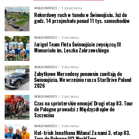
WIADOMOŚCI
1 dzień temu
Rekordowy ruch w tunelu w Świnoujściu. Już do
godz. 14 przejechało ponad 11 tys. samochodów
WIADOMOŚCI
3 dni temu
Jarigol Team Flota Świnoujście zwycięzcą III
Memoriału im. Leszka Zakrzewskiego
WIADOMOŚCI
3 dni temu
Zabytkowe Mercedesy ponownie zawitają do
Świnoujścia. We wrześniu rusza StarDrive Poland
2026
WIADOMOŚCI
5 dni temu
Czas na sprinterskie emocje! Drugi etap 83. Tour
de Pologne prowadzi z Międzyzdrojów do
Szczecina
WIADOMOŚCI
3 dni temu
Hat-trick Jonathana Milana! Za nami 3. etap 83.
Tour de Pologne UCI WorldTour