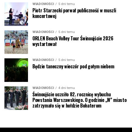
WIADOMOŚCI
5 dni temu
Piotr Starzecki porwał publiczność w muszli
koncertowej
WIADOMOŚCI
5 dni temu
ORLEN Beach Volley Tour Świnoujście 2026
wystartował
WIADOMOŚCI
5 dni temu
Będzie taneczny wieczór pod gołym niebem
WIADOMOŚCI
4 dni temu
Świnoujście uczciło 82. rocznicę wybuchu
Powstania Warszawskiego. O godzinie „W” miasto
zatrzymało się w hołdzie Bohaterom