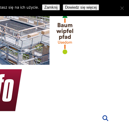
asz się na ich użycie.
Zamknij
Dowiedz się więcej