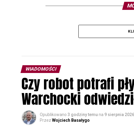
MO
KL
WIADOMOŚCI
Czy robot potrafi p
Warchocki odwiedzi
Opublikowano
3 godziny temu
na
9 sierpnia 202
Przez
Wojciech Basałygo