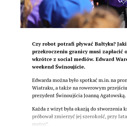
Czy robot potrafi pływać Bałtyku? Jak
przekroczeniu granicy musi zapłacić 
wkrótce z social mediów. Edward War
weekend Świnoujście.
Edwarda można było spotkać m.in. na promie
Wiatraku, a także na rowerowym przejściu
prezydent Świnoujścia Joanną Agatowską.
Każda z wizyt była okazją do stworzenia k
próbował zmierzyć jej szerokość, przy lata
metro”.