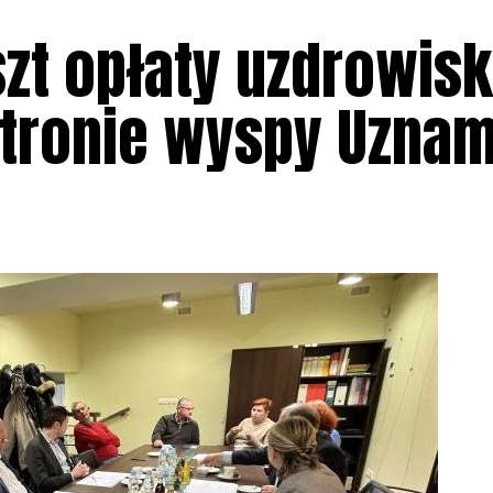
szt opłaty uzdrowis
stronie wyspy Uzna