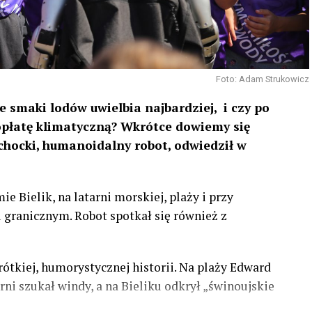
Foto: Adam Strukowicz
ie smaki lodów uwielbia najbardziej,
i czy po
opłatę klimatyczną? Wkrótce dowiemy się
chocki, humanoidalny robot, odwiedził w
 Bielik, na latarni morskiej, plaży i przy
 granicznym. Robot spotkał się również z
rótkiej, humorystycznej historii. Na plaży Edward
rni szukał windy, a na Bieliku odkrył „świnoujskie