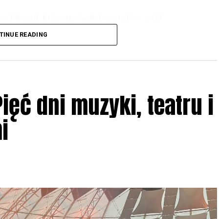
. Edward, który pochodzi ze stolicy, miał
sługuje na miano letniej stolicy Polski.
TINUE READING
ięć dni muzyki, teatru i
i