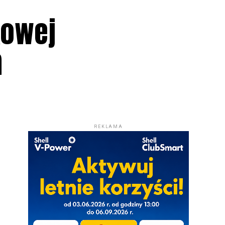
kowej
m
REKLAMA