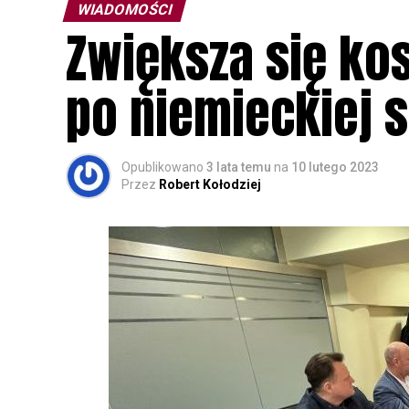
WIADOMOŚCI
Zwiększa się ko
po niemieckiej 
Opublikowano
3 lata temu
na
10 lutego 2023
Przez
Robert Kołodziej