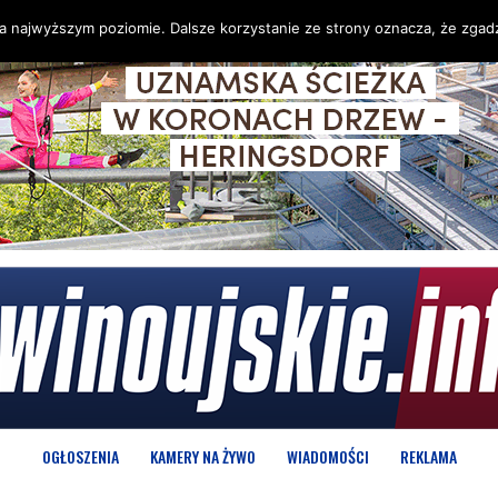
na najwyższym poziomie. Dalsze korzystanie ze strony oznacza, że zgadz
OGŁOSZENIA
KAMERY NA ŻYWO
WIADOMOŚCI
REKLAMA